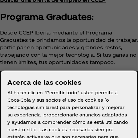
Programa Graduates:
Desde CCEP Iberia, mediante el Programa
Graduates te brindamos la oportunidad de trabajar,
participar en oportunidades y grandes restos,
trabajando con la mejor tecnología. Si tus ganas no
tienen límites, tus oportunidades tampoco.
Puedes encontrar todas las ofertas disponibles
Acerca de las cookies
actualmente
en
https://www.ccep.jobs/es/graduate-
Al hacer clic en "Permitir todo" usted permite a
programme
Coca-Cola y sus socios el uso de cookies (o
tecnologías similares) para personalizar y mejorar
Candidatura Espontánea:
su experiencia, proporcionarle anuncios adaptados
y ayudarnos a comprender cómo se está utilizando
Actualmente, no es posible enviar una candidatura
nuestro sitio. Las cookies necesarias siempre
espontánea en nuestra estructura. Además,
estarán activas ya que son necesarias para que