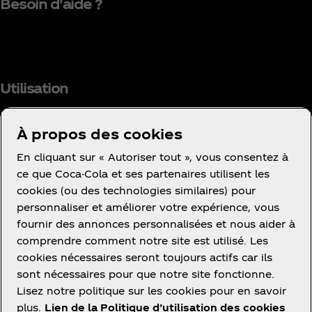
Besoin d'aide ?
Utilisation
À propos des cookies
En cliquant sur « Autoriser tout », vous consentez à
Facebook
Instagram
Youtube
ce que Coca-Cola et ses partenaires utilisent les
cookies (ou des technologies similaires) pour
personnaliser et améliorer votre expérience, vous
fournir des annonces personnalisées et nous aider à
comprendre comment notre site est utilisé. Les
cookies nécessaires seront toujours actifs car ils
Ce site vous propose des contenus et des
sont nécessaires pour que notre site fonctionne.
promotions à propos des marques, des produits et
Lisez notre politique sur les cookies pour en savoir
des activités des sociétés du groupe The Coca‑Cola
plus.
Lien de la Politique d’utilisation des cookies