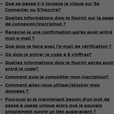
Que se passe-t-il lorsque je clique sur Se
Connecter ou S'Inscrire?
Quelles informations dois-je fournir sur la page
de connexion/inscription ?
Recevrai-je une confirmation après avoir entré
mon e-mail ?
Que dois-je faire avec l'e-mail de vérification ?
Où dois-je entrer le code à 6 chiffres?
Quelles informations dois-je fournir après avoir
entré le code?
Comment puis-je compléter mon inscription?
Comment allez-vous utiliser/stocker mes
données ?
Pourquoi ai-je maintenant besoin d'un mot de
passe à usage unique alors que je pouvais
simplement suivre un lien auparavant ?