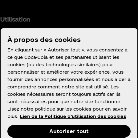
Utilisation
À propos des cookies
En cliquant sur « Autoriser tout », vous consentez à
Facebook
Instagram
Youtube
ce que Coca-Cola et ses partenaires utilisent les
cookies (ou des technologies similaires) pour
personnaliser et améliorer votre expérience, vous
fournir des annonces personnalisées et nous aider à
comprendre comment notre site est utilisé. Les
cookies nécessaires seront toujours actifs car ils
Ce site vous propose des contenus et des
sont nécessaires pour que notre site fonctionne.
promotions à propos des marques, des produits et
Lisez notre politique sur les cookies pour en savoir
des activités des sociétés du groupe The Coca‑Cola
plus.
Lien de la Politique d’utilisation des cookies
Company ou de ses partenaires embouteilleurs en
France.
Autoriser tout