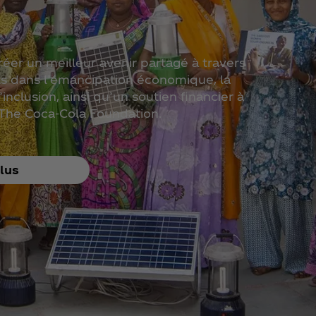
éer un meilleur avenir partagé à travers
s dans l’émancipation économique, la
 l’inclusion, ainsi qu’un soutien financier à
 The Coca‑Cola Foundation.
lus