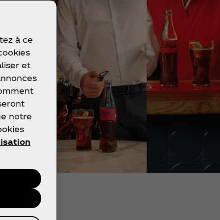
tez à ce
 cookies
liser et
 annonces
 comment
seront
ue notre
ookies
lisation
s
onale.