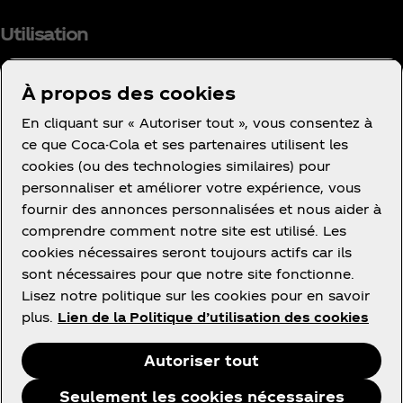
Utilisation
À propos des cookies
En cliquant sur « Autoriser tout », vous consentez à
Facebook
Instagram
Youtube
ce que Coca-Cola et ses partenaires utilisent les
cookies (ou des technologies similaires) pour
personnaliser et améliorer votre expérience, vous
fournir des annonces personnalisées et nous aider à
comprendre comment notre site est utilisé. Les
cookies nécessaires seront toujours actifs car ils
Ce site vous propose des contenus et des
sont nécessaires pour que notre site fonctionne.
promotions à propos des marques, des produits et
Lisez notre politique sur les cookies pour en savoir
des activités des sociétés du groupe The Coca‑Cola
plus.
Lien de la Politique d’utilisation des cookies
Company ou de ses partenaires embouteilleurs en
France.
Autoriser tout
Seulement les cookies nécessaires