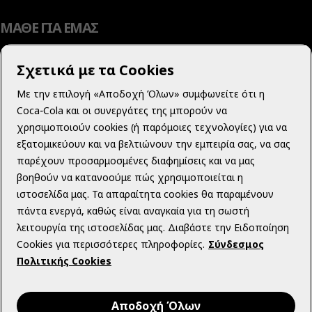
ΜΑΘΕ ΓΙΑ ΕΜΑΣ
Σχετικά με τα Cookies
Με την επιλογή «Αποδοχή Όλων» συμφωνείτε ότι η
ΜΑΘΕ ΠΕΡΙΣΣΟΤΕΡΑ
Coca‑Cola και οι συνεργάτες της μπορούν να
χρησιμοποιούν cookies (ή παρόμοιες τεχνολογίες) για να
εξατομικεύουν και να βελτιώνουν την εμπειρία σας, να σας
παρέχουν προσαρμοσμένες διαφημίσεις και να μας
βοηθούν να κατανοούμε πώς χρησιμοποιείται η
ΝΟΜΙΚΟ ΠΕΡΙΕΧΟΜΕΝΟ
ιστοσελίδα μας. Τα απαραίτητα cookies θα παραμένουν
πάντα ενεργά, καθώς είναι αναγκαία για τη σωστή
λειτουργία της ιστοσελίδας μας. Διαβάστε την Ειδοποίηση
Cookies για περισσότερες πληροφορίες.
Σύνδεσμος
Πολιτικής Cookies
Instagram
Youtube
Facebook
Αποδοχή Όλων