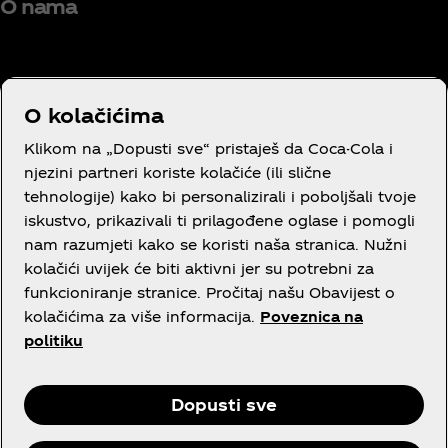
O nama
O kolačićima
Trebaš pomoć?
Klikom na „Dopusti sve“ pristaješ da Coca-Cola i
njezini partneri koriste kolačiće (ili slične
tehnologije) kako bi personalizirali i poboljšali tvoje
iskustvo, prikazivali ti prilagođene oglase i pomogli
nam razumjeti kako se koristi naša stranica. Nužni
Pravni dio
kolačići uvijek će biti aktivni jer su potrebni za
funkcioniranje stranice. Pročitaj našu Obavijest o
kolačićima za više informacija.
Poveznica na
politiku
Facebook
Instagram
Youtube
Dopusti sve