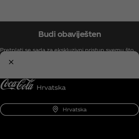
Budi obaviješten
Pretplati se sada za ekskluzivni pristup svemu što
se tiče Coca‑Cola brenda!
Obavijesti me
Hrvatska