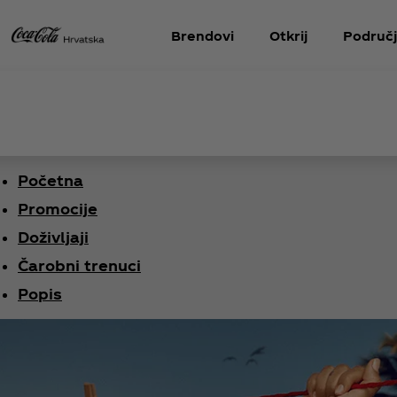
Brendovi
Otkrij
Područj
Početna
Promocije
Doživljaji
Čarobni trenuci
Popis