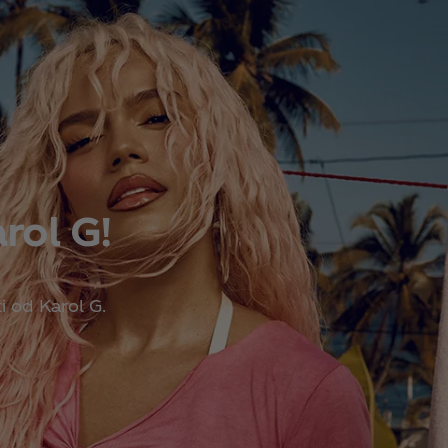
rol G!
i od Karol G.