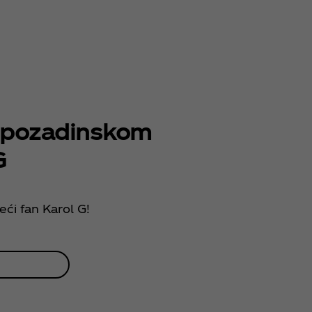
n pozadinskom
G
eći fan Karol G!