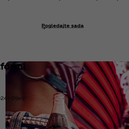
Pogledajte sada
tformi
24 ! Otkrij