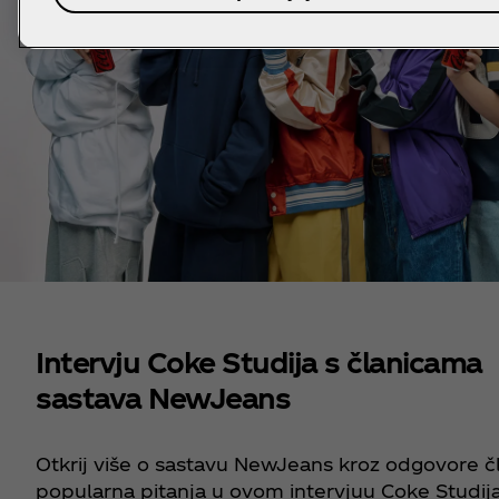
Intervju Coke Studija s članicama
sastava NewJeans
Otkrij više o sastavu NewJeans kroz odgovore č
popularna pitanja u ovom intervjuu Coke Studija