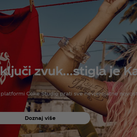
ključi zvuk…stigla je Ka
platformi Coke Studio prati sve nevjerojatne novost
Doznaj više