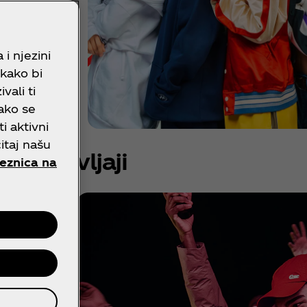
i njezini
 kako bi
vali ti
ako se
ti aktivni
itaj našu
Doživljaji
eznica na