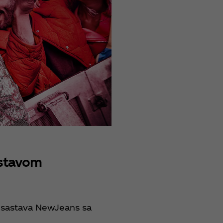
astavom
a sastava NewJeans sa