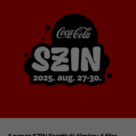
4 napos SZIN Fesztivál élmény 4 főre