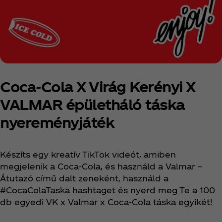
Coca‑Cola X Virág Kerényi X
VALMAR épületháló táska
nyereményjáték
Készíts egy kreatív TikTok videót, amiben
megjelenik a Coca‑Cola, és használd a Valmar –
Átutazó című dalt zeneként, használd a
#CocaColaTaska hashtaget és nyerd meg Te a 100
db egyedi VK x Valmar x Coca‑Cola táska egyikét!