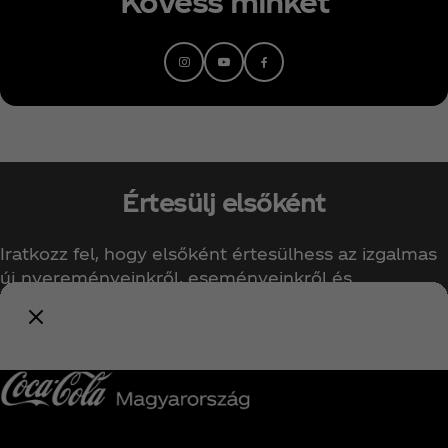
Kövess minket
Értesülj elsőként
Iratkozz fel, hogy elsőként értesülhess az izgalmas
új nyereményeinkről, eseményeinkről és
ajánlatainkról!
Értesíts