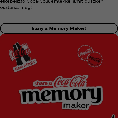
elképesztő Coca‑Cola emlékké, amit büszkén
osztanál meg!
Irány a Memory Maker!