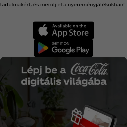
tartalmakért, és merülj el a nyereményjátékokban!