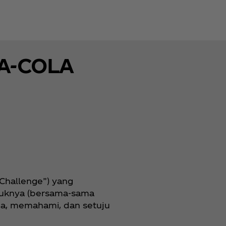
A-COLA
“Challenge”) yang
njuknya (bersama-sama
ca, memahami, dan setuju