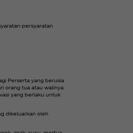
syaratan-persyaratan
agi Perserta yang berusia
i orang tua atau walinya
vasi yang berlaku untuk
ang dikeluarkan oleh
nenek, anak, cucu, mertua