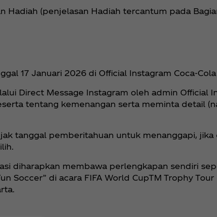
kan Hadiah (penjelasan Hadiah tercantum pada Ba
al 17 Januari 2026 di Official Instagram Coca‑Cola
lalui Direct Message Instagram oleh admin Official 
serta tentang kemenangan serta meminta detail (
sejak tanggal pemberitahuan untuk menanggapi, jika 
lih.
kasi diharapkan membawa perlengkapan sendiri seper
t Fun Soccer” di acara FIFA World CupTM Trophy Tou
rta.