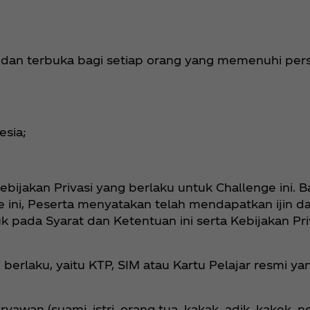
ia dan terbuka bagi setiap orang yang memenuhi per
esia;
bijakan Privasi yang berlaku untuk Challenge ini. B
 ini, Peserta menyatakan telah mendapatkan ijin dar
 pada Syarat dan Ketentuan ini serta Kebijakan Pri
h berlaku, yaitu KTP, SIM atau Kartu Pelajar resmi y
yawan (suami, istri, orang tua, kakak, adik, kakek, 