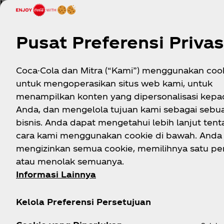
HADIAH PEMENANG
A. Pemenang akan berkesempatan mendapat
Pusat Preferensi Privas
1. Tiket masuk acara FIFA World CupTM Trophy 
untuk setiap pemenang.
Coca-Cola dan Mitra (“Kami”) menggunakan cook
2. Kesempatan bermain langsung pada “Street
untuk mengoperasikan situs web kami, untuk
setiap pemenang
menampilkan konten yang dipersonalisasi kepa
B. Pemenang akan diumumkan pada 17 Januari
Anda, dan mengelola tujuan kami sebagai sebu
bisnis. Anda dapat mengetahui lebih lanjut ten
C. Semua biaya tambahan, termasuk namun tidak
cara kami menggunakan cookie di bawah. Anda
untuk datang ke tempat acara dari atau ke Jak
mengizinkan semua cookie, memilihnya satu per
PT Coca‑Cola Indonesia menunjuk PT AKSI 
atau menolak semuanya.
pemenang promosi yang akan hadir pada s
Informasi Lainnya
PT. Coca‑Cola Indonesia menunjuk Action
Kelola Preferensi Persetujuan
masuk kepada pemenang.
D. Hadiah diberikan atas dasar 'sebagaimana ad