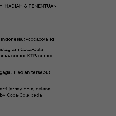
gian 'HADIAH & PENENTUAN
 Indonesia @cocacola_id
Instagram Coca‑Cola
nama, nomor KTP, nomor
gagal, Hadiah tersebut
ti jersey bola, celana
r by Coca‑Cola pada