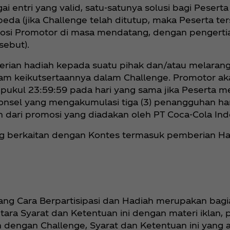
ai entri yang valid, satu-satunya solusi bagi Pesert
eda (jika Challenge telah ditutup, maka Peserta ter
mosi Promotor di masa mendatang, dengan pengerti
sebut).
ian hadiah kepada suatu pihak dan/atau melarang 
dalam keikutsertaannya dalam Challenge. Promotor 
pukul 23:59:59 pada hari yang sama jika Peserta me
 ponsel yang mengakumulasi tiga (3) penangguhan ha
dari promosi yang diadakan oleh PT Coca‑Cola Ind
 berkaitan dengan Kontes termasuk pemberian Hadia
ang Cara Berpartisipasi dan Hadiah merupakan bagi
tara Syarat dan Ketentuan ini dengan materi iklan, p
engan Challenge, Syarat dan Ketentuan ini yang a