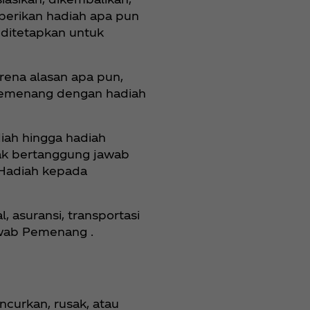
mberikan hadiah apa pun
 ditetapkan untuk
rena alasan apa pun,
 pemenang dengan hadiah
iah hingga hadiah
ak bertanggung jawab
 Hadiah kepada
 asuransi, transportasi
jawab Pemenang .
ancurkan, rusak, atau