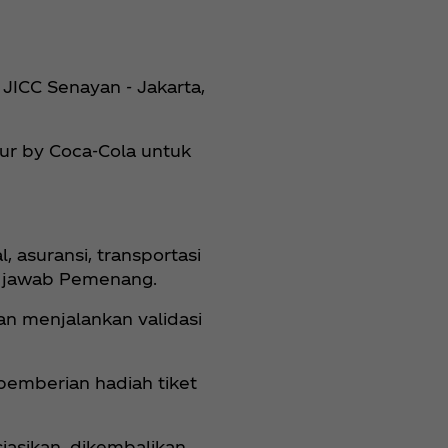
JICC Senayan - Jakarta,
ur by Coca‑Cola untuk
 asuransi, transportasi
ng jawab Pemenang.
an menjalankan validasi
pemberian hadiah tiket
iasikan, dikembalikan,