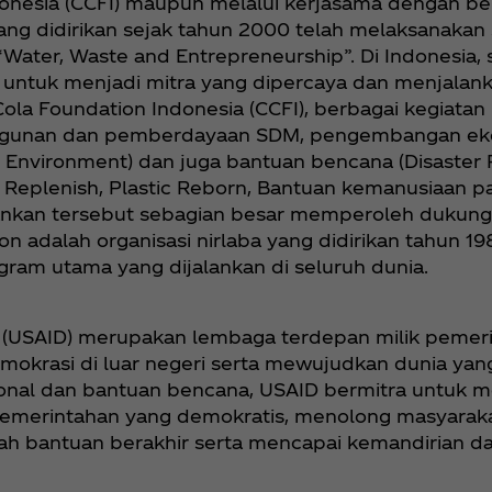
ndonesia (CCFI) maupun melalui kerjasama dengan b
 yang didirikan sejak tahun 2000 telah melaksanaka
tu “Water, Waste and Entrepreneurship”. Di Indonesia
untuk menjadi mitra yang dipercaya dan menjalank
ola Foundation Indonesia (CCFI), berbagai kegiata
angunan dan pemberdayaan SDM, pengembangan ek
y Environment) dan juga bantuan bencana (Disaster 
ter Replenish, Plastic Reborn, Bantuan kemanusiaan
lankan tersebut sebagian besar memperoleh dukung
n adalah organisasi nirlaba yang didirikan tahun 1
am utama yang dijalankan di seluruh dunia.
 (USAID) merupakan lembaga terdepan milik pemeri
okrasi di luar negeri serta mewujudkan dunia yan
onal dan bantuan bencana, USAID bermitra untuk m
merintahan yang demokratis, menolong masyarakat 
ah bantuan berakhir serta mencapai kemandirian