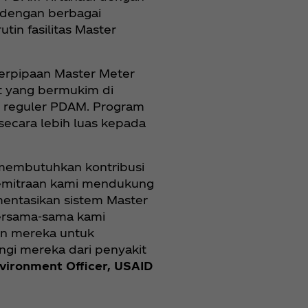
 dengan berbagai
in fasilitas Master
erpipaan Master Meter
t yang bermukim di
h reguler PDAM. Program
secara lebih luas kepada
 membutuhkan kontribusi
Kemitraan kami mendukung
entasikan sistem Master
Bersama-sama kami
an mereka untuk
ngi mereka dari penyakit
vironment Officer, USAID