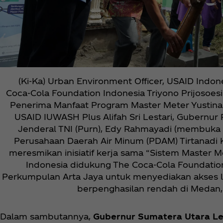
(Ki-Ka) Urban Environment Officer, USAID Indo
Coca‑Cola Foundation Indonesia Triyono Prijosoes
Penerima Manfaat Program Master Meter Yustina R
USAID IUWASH Plus Alifah Sri Lestari, Gubernur
Jenderal TNI (Purn), Edy Rahmayadi (membuka k
Perusahaan Daerah Air Minum (PDAM) Tirtanadi Kab
meresmikan inisiatif kerja sama “Sistem Master 
Indonesia didukung The Coca‑Cola Foundati
Perkumpulan Arta Jaya untuk menyediakan akses la
berpenghasilan rendah di Medan,
Dalam sambutannya,
Gubernur Sumatera Utara Le