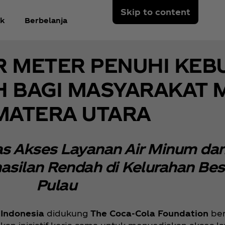
Skip to content
k
Berbelanja
 METER PENUHI KEB
IH BAGI MASYARAKAT 
MATERA UTARA
s Akses Layanan Air Minum dan 
silan Rendah di Kelurahan Bes
Pulau
 Indonesia
didukung
The Coca‑Cola Foundation
be