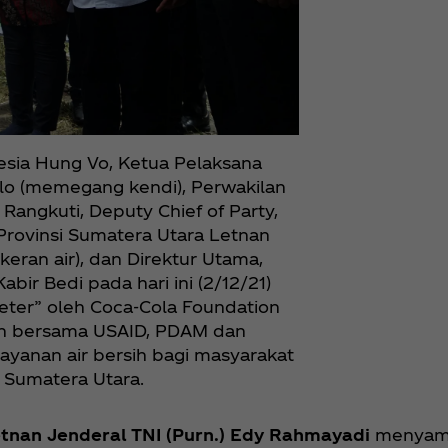
nesia Hung Vo, Ketua Pelaksana
ilo (memegang kendi), Perwakilan
angkuti, Deputy Chief of Party,
 Provinsi Sumatera Utara Letnan
eran air), dan Direktur Utama,
ir Bedi pada hari ini (2/12/21)
Meter” oleh Coca‑Cola Foundation
on bersama USAID, PDAM dan
yanan air bersih bagi masyarakat
 Sumatera Utara.
tnan Jenderal TNI (Purn.) Edy Rahmayadi
menyamp