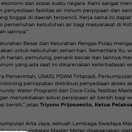
 ekonomi dan sosial suatu negara. Kami sangat me
 penyediaan fasilitas air minum perpipaan dan sanit
g tinggal di daerah terpencil. Kerja sama ini dap
i pemenuhan kebutuhan air bagi masyarakat di Kot
h lainnya.”
 Kelurahan Besar dan Kelurahan Rengas Pulau meng
nakan untuk kebutuhan sehari-hari. Sementara itu, 
ruh harian, pemulung, penarik becak dan lainnya me
minum yang ada saat ini dikarenakan keterbatasan e
ra Pemerintah, USAID, PDAM Tirtanadi, Perkumpulan
ong percepatan distribusi penyediaan akses air me
unity Water Program
) dari Coca‑Cola, fasilitas Ma
an menyediakan solusi perpipaan air bersih bagi 
p bersih,” jelas
Triyono Prijosoesilo, Ketua Pelak
erkumpulan Arta Jaya, sebuah Lembaga Swadaya Mas
bangunan instalasi Master Meter dilaksanakan ole