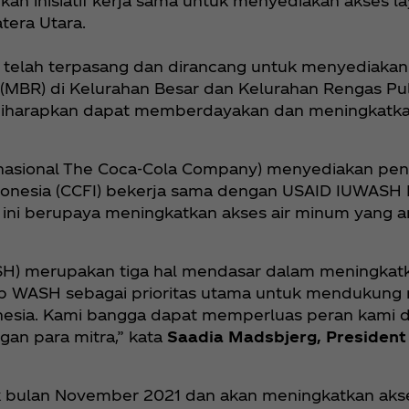
an inisiatif kerja sama untuk menyediakan akses lay
tera Utara.
 telah terpasang dan dirancang untuk menyediakan
(MBR) di Kelurahan Besar dan Kelurahan Rengas Pu
i diharapkan dapat memberdayakan dan meningkatka
rnasional The Coca‑Cola Company) menyediakan penda
ndonesia (CCFI) bekerja sama dengan USAID IUWAS
 ini berupaya meningkatkan akses air minum yang am
WASH) merupakan tiga hal mendasar dalam meningkat
p WASH sebagai prioritas utama untuk mendukung
donesia. Kami bangga dapat memperluas peran kami 
n para mitra,” kata
Saadia Madsbjerg, President
k bulan November 2021 dan akan meningkatkan akses 