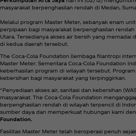
Perkumpulan Arta Jaya
hari ini (02/12) mengumumk
masyarakat berpenghasilan rendah di Medan, Suma
Melalui program Master Meter, sebanyak enam unit
perpipaan bagi masyarakat berpenghasilan rendah 
Utara. Tersedianya akses air bersih yang memada
di kedua daerah tersebut.
The Coca‑Cola Foundation (lembaga filantropi inte
Master Meter. Sementara Coca‑Cola Foundation I
keberhasilan program di wilayah tersebut. Program
kebersihan bagi masyarakat yang terpinggirkan.
“Penyediaan akses air, sanitasi dan kebersihan (
masyarakat. The Coca‑Cola Foundation mengangga
berpenghasilan rendah di wilayah terpencil di In
sumber daya dan memperkuat hubungan kami denga
Foundation.
Fasilitas Master Meter telah beroperasi penuh seja