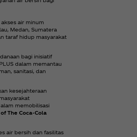
anan air bersih bagi
 akses air minum
lau, Medan, Sumatera
n taraf hidup masyarakat
naan bagi inisiatif
H PLUS dalam memantau
an, sanitasi, dan
kan kesejahteraan
 masyarakat
dalam memobilisasi
 of The Coca‑Cola
air bersih dan fasilitas