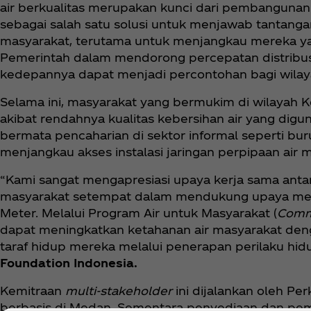
air berkualitas merupakan kunci dari pembangunan
sebagai salah satu solusi untuk menjawab tantangan
masyarakat, terutama untuk menjangkau mereka yan
Pemerintah dalam mendorong percepatan distribus
kedepannya dapat menjadi percontohan bagi wilaya
Selama ini, masyarakat yang bermukim di wilayah
akibat rendahnya kualitas kebersihan air yang digu
bermata pencaharian di sektor informal seperti bu
menjangkau akses instalasi jaringan perpipaan air 
“Kami sangat mengapresiasi upaya kerja sama anta
masyarakat setempat dalam mendukung upaya mendor
Meter. Melalui Program Air untuk Masyarakat (
Comm
dapat meningkatkan ketahanan air masyarakat deng
taraf hidup mereka melalui penerapan perilaku hidu
Foundation Indonesia.
Kemitraan
multi-stakeholder
ini dijalankan oleh P
berbasis di Medan. Sementara penyediaan dan pem