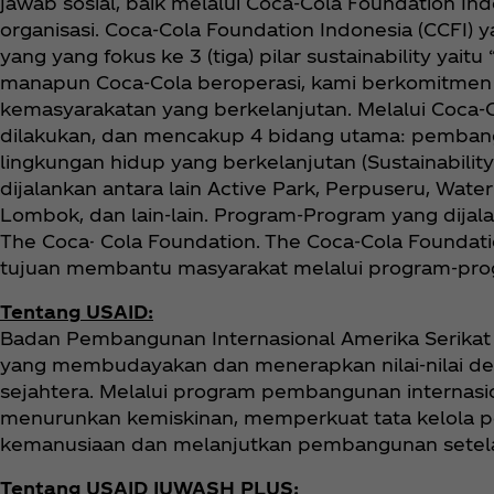
jawab sosial, baik melalui Coca‑Cola Foundation I
organisasi. Coca‑Cola Foundation Indonesia (CCFI)
yang yang fokus ke 3 (tiga) pilar sustainability yai
manapun Coca‑Cola beroperasi, kami berkomitmen 
kemasyarakatan yang berkelanjutan. Melalui Coca‑C
dilakukan, dan mencakup 4 bidang utama: pemb
lingkungan hidup yang berkelanjutan (Sustainabilit
dijalankan antara lain Active Park, Perpuseru, Wa
Lombok, dan lain-lain. Program-Program yang dija
The Coca- Cola Foundation. The Coca‑Cola Foundatio
tujuan membantu masyarakat melalui program-progr
Tentang USAID:
Badan Pembangunan Internasional Amerika Serikat
yang membudayakan dan menerapkan nilai-nilai dem
sejahtera. Melalui program pembangunan internasi
menurunkan kemiskinan, memperkuat tata kelola pe
kemanusiaan dan melanjutkan pembangunan setel
Tentang USAID IUWASH PLUS: