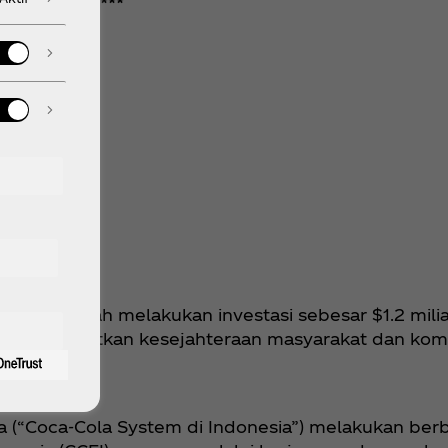
***
-343
132413
dation telah melakukan investasi sebesar $1.2 milia
 meningkatkan kesejahteraan masyarakat dan komu
ia (“Coca‑Cola System di Indonesia”) melakukan be