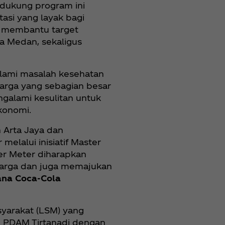
ndukung program ini
asi yang layak bagi
at membantu target
a Medan, sekaligus
alami masalah kesehatan
warga yang sebagian besar
ngalami kesulitan untuk
konomi.
 Arta Jaya dan
lalui inisiatif Master
ster Meter diharapkan
warga dan juga memajukan
sana Coca‑Cola
yarakat (LSM) yang
h PDAM Tirtanadi dengan