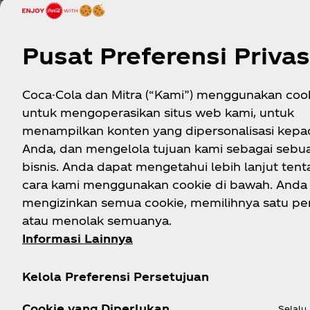
dukungan penuh dari sejumlah kelompok swadaya 
kelompok swadaya masyarakat tersebut, warga akan
Meter yang telah terpasang di setiap lokasi.
Pusat Preferensi Privas
Kabir Bedi, Direktur Utama, Perusahaan Daerah 
diharapkan dapat memberikan manfaat berupa solu
Coca-Cola dan Mitra (“Kami”) menggunakan cook
wilayah informal atau yang secara teknis tidak t
untuk mengoperasikan situs web kami, untuk
ini akan memberikan dukungan teknis bagi PDAM Tir
menampilkan konten yang dipersonalisasi kepa
masyarakat berpenghasilan rendah (MBR) di Kelura
Anda, dan mengelola tujuan kami sebagai sebu
bisnis. Anda dapat mengetahui lebih lanjut ten
“Memastikan akses yang adil terhadap layanan air 
cara kami menggunakan cookie di bawah. Anda
dari banyak sektor. USAID dengan bangga menduku
PDAM Tirtanadi, Perkumpulan Arta Jaya, dan kel
mengizinkan semua cookie, memilihnya satu per
Meter dengan lebih baik dan memastikan bahwa si
atau menolak semuanya.
membantu masyarakat rentan di Medan untuk menda
Informasi Lainnya
mempraktikkan perilaku higienis yang baik -- term
dan mewujudkan masyarakat yang lebih sehat unt
Kelola Preferensi Persetujuan
Indonesia.
Cookie yang Diperlukan
Selalu 