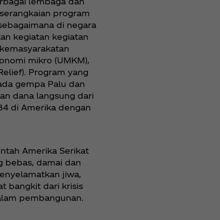
erbagai lembaga dan
n serangkaian program
, sebagaimana di negara
an kegiatan kegiatan
n kemasyarakatan
onomi mikro (UMKM),
Relief). Program yang
 pada gempa Palu dan
an dana langsung dari
984 di Amerika dengan
ntah Amerika Serikat
g bebas, damai dan
enyelamatkan jiwa,
bangkit dari krisis
 dalam pembangunan.