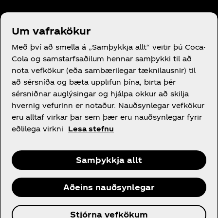
Notkunarskilmálar
Um vafrakökur
Persónuverndaryfirlýsing fyrir neytendur
Með því að smella á „Samþykkja allt“ veitir þú Coca-
Vefkökustillingar
Cola og samstarfsaðilum hennar samþykki til að
nota vefkökur (eða sambærilegar tækni­lausnir) til
Tilkynning um vafrakökur
að sérsníða og bæta upplifun þína, birta þér
Yfirlýsing um aðgengi
sérsniðnar auglýsingar og hjálpa okkur að skilja
hvernig vefurinn er notaður. Nauðsynlegar vefkökur
eru alltaf virkar þar sem þær eru nauðsynlegar fyrir
eðlilega virkni
Lesa stefnu
Instagram
Facebook
Samþykkja allt
Aðeins nauðsynlegar
© 2026 The Coca‑Cola Company. Allur réttur
Stjórna vefkökum