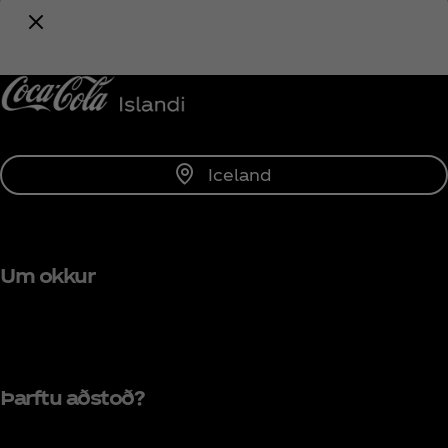
sem tengist Coca‑Cola!
Fá tilkynningar
Iceland
Um okkur
Þarftu aðstoð?