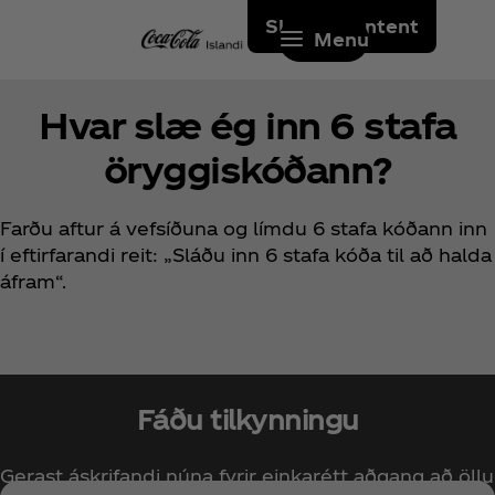
Skip to content
Menu
Hvar slæ ég inn 6 stafa
öryggiskóðann?
Farðu aftur á vefsíðuna og límdu 6 stafa kóðann inn
í eftirfarandi reit: „Sláðu inn 6 stafa kóða til að halda
áfram“.
Fáðu tilkynningu
Gerast áskrifandi núna fyrir einkarétt aðgang að öllu