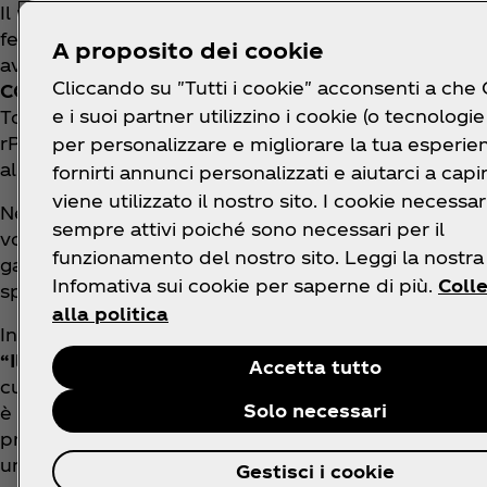
Il passaggio della
Torcia
dei Giochi Mondiali Invern
febbraio
presso lo stabilimento di Gaglianico (BI)
,
A proposito dei cookie
aver illuminato le strade di Biella, il viaggio della T
Cliccando su "Tutti i cookie" acconsenti a che
CCH CircularPET di Coca‑Cola HBC Italia
a Gaglian
e i suoi partner utilizzino i cookie (o tecnologie 
Torino. La fabbrica, polo di innovazione e sostenibil
rPET, è stata protagonista di un momento unico di fe
per personalizzare e migliorare la tua esperie
all’iniziativa.
fornirti annunci personalizzati e aiutarci a cap
viene utilizzato il nostro sito. I cookie necessa
Nel corso dei Giochi, Coca‑Cola ha supportato gli atle
sempre attivi poiché sono necessari per il
volontari di Coca‑Cola sono stati al fianco degli atle
funzionamento del nostro sito. Leggi la nostra
gare di
sci
sulle piste di
Sestriere
. Tutte le gare si
Infomativa sui cookie per saperne di più.
Coll
sport unificato con la contemporanea presenza di gi
alla politica
In occasione dei Giochi Mondiali Invernali 2025, Co
“Il vostro supporto è Real Magic™”
, un progetto 
Accetta tutto
cuore e dal sostegno delle persone che lo incoragg
Solo necessari
è stato accompagnato da video emozionali, sound de
protagonisti:
Gaia
, ballerina sportiva, e
Luca
, snowb
un’atmosfera magica e coinvolgente.
Gestisci i cookie