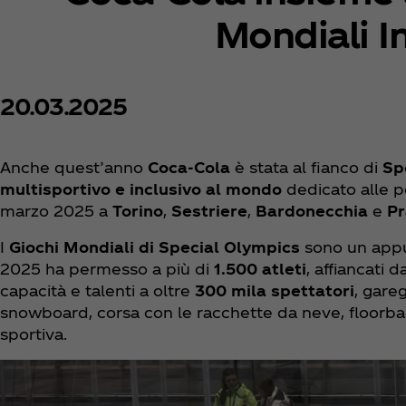
Mondiali I
20.03.2025
Anche quest’anno
Coca‑Cola
è stata al fianco di
Sp
multisportivo e inclusivo al mondo
dedicato alle pe
marzo 2025 a
Torino
,
Sestriere
,
Bardonecchia
e
Pr
I
Giochi Mondiali di Special Olympics
sono un appu
2025 ha permesso a più di
1.500 atleti
, affiancati 
capacità e talenti a oltre
300 mila spettatori
, gare
snowboard, corsa con le racchette da neve, floorball,
sportiva.