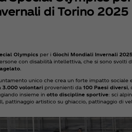
nvernali di Torino 2025
ecial Olympics
per i
Giochi Mondiali Invernali 202
rsone con disabilità intellettiva, che si sono svolti
agelato
.
ntamento unico che crea un forte impatto sociale e
da
3.000 volontari
provenienti da
100 Paesi diversi
,
ggiando insieme in
otto discipline sportive
: sci alpi
 pattinaggio artistico su ghiaccio, pattinaggio di ve