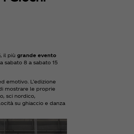
5
, il più
grande evento
 da sabato 8 a sabato 15
d emotivo. L’edizione
 di mostrare le proprie
no, sci nordico,
locità su ghiaccio e danza