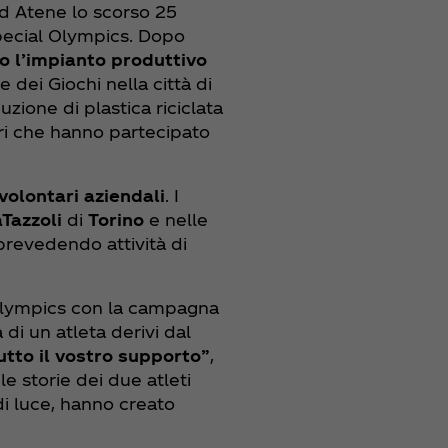
ad Atene lo scorso 25
Special Olympics. Dopo
so l’impianto produttivo
 dei Giochi nella città di
zione di plastica riciclata
ari che hanno partecipato
 volontari aziendali
. I
Tazzoli
di
Torino
e nelle
 prevedendo attività di
l Olympics con la campagna
i un atleta derivi dal
tutto il vostro supporto”
,
 storie dei due atleti
di luce, hanno creato