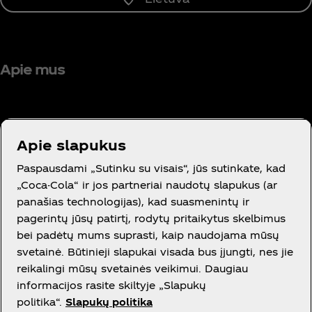
Apie mus
Apie slapukus
Reikia pagalbos?
Paspausdami „Sutinku su visais“, jūs sutinkate, kad
„Coca-Cola“ ir jos partneriai naudotų slapukus (ar
panašias technologijas), kad suasmenintų ir
pagerintų jūsų patirtį, rodytų pritaikytus skelbimus
bei padėtų mums suprasti, kaip naudojama mūsų
Teisinė informacija
svetainė. Būtinieji slapukai visada bus įjungti, nes jie
reikalingi mūsų svetainės veikimui. Daugiau
informacijos rasite skiltyje „Slapukų
politika“.
Slapukų politika