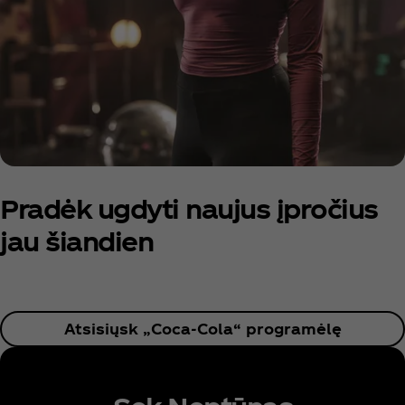
Pradėk ugdyti naujus įpročius
jau šiandien
Atsisiųsk „Coca‑Cola“ programėlę