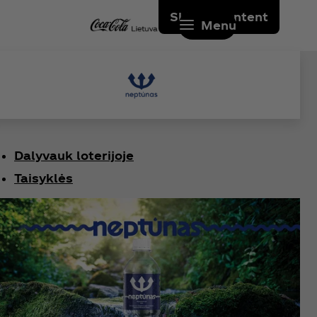
Skip to content
Menu
Dalyvauk loterijoje​
Taisyklės