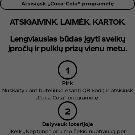
Atsisiųsk „Coca‑Cola“ programėlę​
ATSIGAIVINK. LAIMĖK. KARTOK.
Lengviausias būdas įgyti sveikų
įpročių ir puikių prizų vienu metu.​
Pirk
Nuskaityk ant buteliuko esantį QR kodą ir atsisiųsk
„Coca‑Cola“ programėlę.
Dalyvauk loterijoje
Įkelk „Neptūno“ pirkimo čekio nuotrauką per