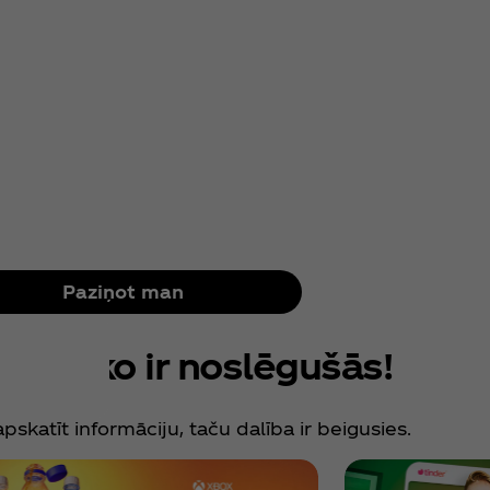
Paziņot man
jas tikko ir noslēgušās!
pskatīt informāciju, taču dalība ir beigusies.