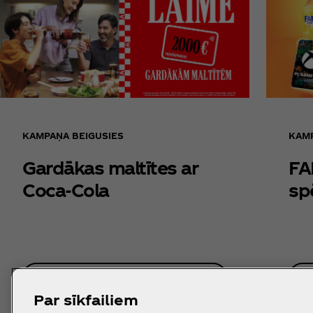
KAMPAŅA BEIGUSIES
KAMP
Gardākas maltītes ar
FA
Coca‑Cola
sp
NOTEIKUMI
Par sīkfailiem