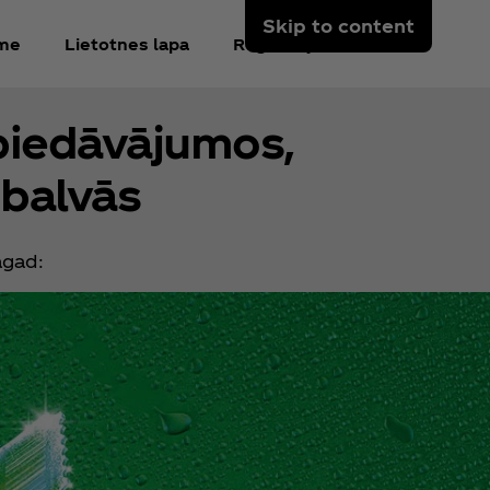
Skip to content
kme
Lietotnes lapa
Reģistrējieties
piedāvājumos,
 balvās
agad: