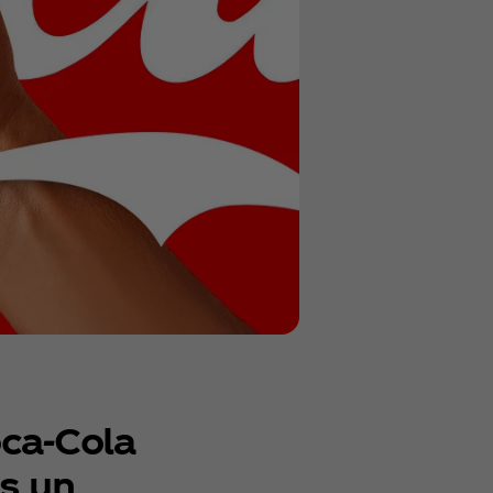
ca‑Cola
s un