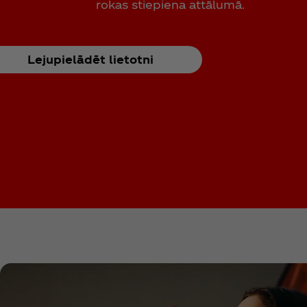
rokas stiepiena attālumā.
Lejupielādēt lietotni