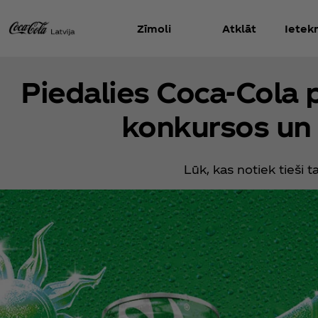
Zīmoli
Atklāt
Iete
Piedalies Coca‑Cola 
konkursos un
Lūk, kas notiek tieši t