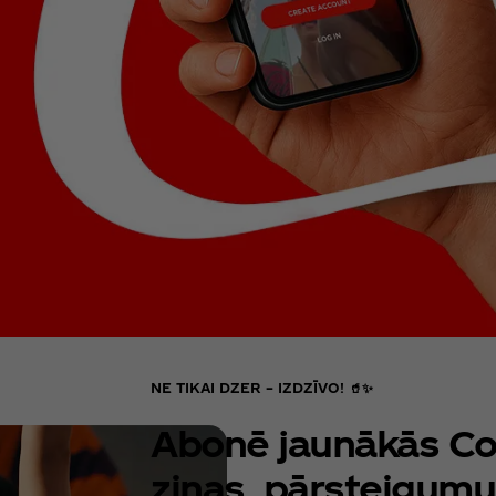
NE TIKAI DZER – IZDZĪVO! 🥤✨
Abonē jaunākās Co
ziņas, pārsteigumu