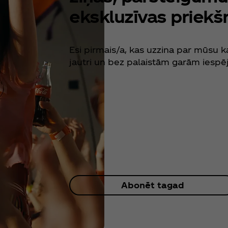
ekskluzīvas priekš
Esi pirmais/a, kas uzzina par mūs
jautri un bez palaistām garām iespē
Abonēt tagad