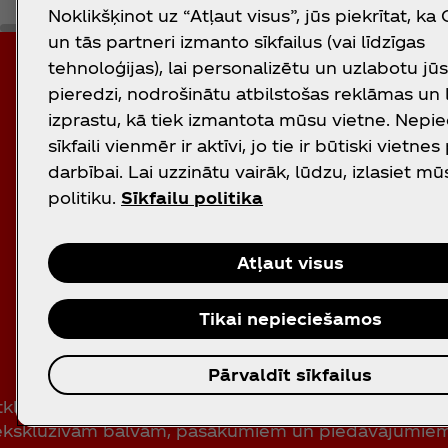
Noklikšķinot uz “Atļaut visus”, jūs piekrītat, ka
un tās partneri izmanto sīkfailus (vai līdzīgas
tehnoloģijas), lai personalizētu un uzlabotu jū
pieredzi, nodrošinātu atbilstošas reklāmas un
izprastu, kā tiek izmantota mūsu vietne. Nepi
sīkfaili vienmēr ir aktīvi, jo tie ir būtiski vietnes
darbībai. Lai uzzinātu vairāk, lūdzu, izlasiet mū
politiku.
Sīkfailu politika
Atļaut visus
Lejupielādē Coca‑Col
lietotni
Tikai nepieciešamos
Pārvaldīt sīkfailus
tklāj labāko no Coca‑Cola ar mūsu lietotni! Esi soli pr
ekskluzīvām balvām, pasākumiem un piedāvājumiem 