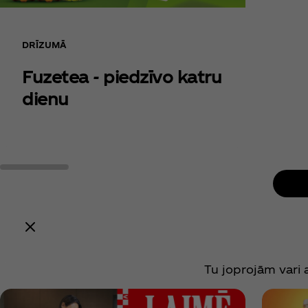
DRĪZUMĀ
Fuzetea - piedzīvo katru
dienu
Šīs akci
Tu joprojām vari a