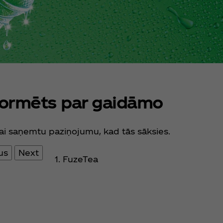
nformēts par gaidāmo
 lai saņemtu paziņojumu, kad tās sāksies.
us
Next
FuzeTea