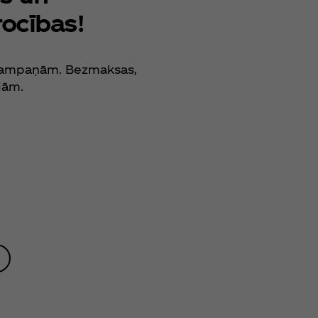
rocības!
u kampaņām. Bezmaksas,
jām.