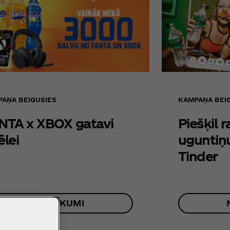
AŅA BEIGUSIES
KAMPAŅA BEI
NTA x XBOX gatavi
Piešķil 
ēlei
uguntiņu
Tinder
NOTEIKUMI