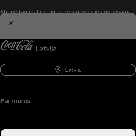
Abonē tagad, lai iegūtu ekskluzīvu piekļuvi visam,
kas saistīts ar Coca‑Cola!
Paziņot man
Latvia
Par mums