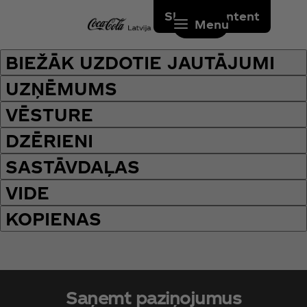
Skip to content
Menu
BIEŽĀK UZDOTIE JAUTĀJUMI
UZŅĒMUMS
VĒSTURE
DZĒRIENI
SASTĀVDAĻAS
VIDE
KOPIENAS
Saņemt paziņojumus