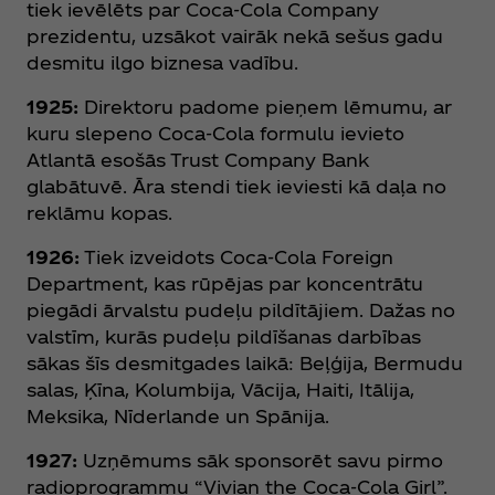
tiek ievēlēts par Coca‑Cola Company
prezidentu, uzsākot vairāk nekā sešus gadu
desmitu ilgo biznesa vadību.
1925:
Direktoru padome pieņem lēmumu, ar
kuru slepeno Coca‑Cola formulu ievieto
Atlantā esošās Trust Company Bank
glabātuvē. Āra stendi tiek ieviesti kā daļa no
reklāmu kopas.
1926:
Tiek izveidots Coca‑Cola Foreign
Department, kas rūpējas par koncentrātu
piegādi ārvalstu pudeļu pildītājiem. Dažas no
valstīm, kurās pudeļu pildīšanas darbības
sākas šīs desmitgades laikā: Beļģija, Bermudu
salas, Ķīna, Kolumbija, Vācija, Haiti, Itālija,
Meksika, Nīderlande un Spānija.
1927:
Uzņēmums sāk sponsorēt savu pirmo
radioprogrammu “Vivian the Coca‑Cola Girl”.