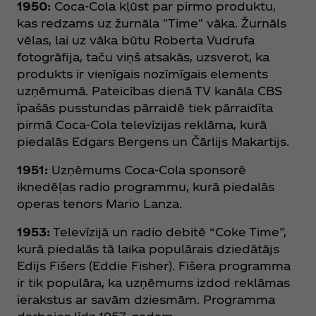
1950:
Coca‑Cola kļūst par pirmo produktu,
kas redzams uz žurnāla "Time" vāka. Žurnāls
vēlas, lai uz vāka būtu Roberta Vudrufa
fotogrāfija, taču viņš atsakās, uzsverot, ka
produkts ir vienīgais nozīmīgais elements
uzņēmumā. Pateicības dienā TV kanāla CBS
īpašās pusstundas pārraidē tiek pārraidīta
pirmā Coca‑Cola televīzijas reklāma, kurā
piedalās Edgars Bergens un Čārlijs Makartijs.
1951:
Uzņēmums Coca‑Cola sponsorē
iknedēļas radio programmu, kurā piedalās
operas tenors Mario Lanza.
1953:
Televīzijā un radio debitē “Coke Time”,
kurā piedalās tā laika populārais dziedātājs
Edijs Fišers (Eddie Fisher). Fišera programma
ir tik populāra, ka uzņēmums izdod reklāmas
ierakstus ar savām dziesmām. Programma