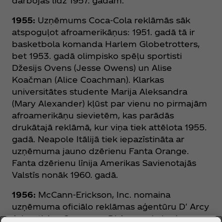
darbojas līdz 1957. gadam.
1955:
Uzņēmums Coca‑Cola reklāmās sāk
atspoguļot afroamerikāņus: 1951. gadā tā ir
basketbola komanda Harlem Globetrotters,
bet 1953. gadā olimpisko spēļu sportisti
Džesijs Ovens (Jesse Owens) un Alise
Koačman (Alice Coachman). Klarkas
universitātes studente Marija Aleksandra
(Mary Alexander) kļūst par vienu no pirmajām
afroamerikāņu sievietēm, kas parādās
drukātajā reklāmā, kur viņa tiek attēlota 1955.
gadā. Neapole Itālijā tiek iepazīstināta ar
uzņēmuma jauno dzērienu Fanta Orange.
Fanta dzērienu līnija Amerikas Savienotajās
Valstīs nonāk 1960. gadā.
1956:
McCann-Erickson, Inc. nomaina
uzņēmuma oficiālo reklāmas aģentūru D' Arcy
Advertising Company. D' Arcy pakalpojumus