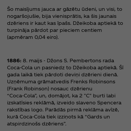
Šo maisījums jauca ar gāzētu ūdeni, un visi, to
nogaršojušie, bija vienisprātis, ka šis jaunais
dzēriens ir kaut kas īpašs. Džeikoba aptiekā to
turpināja pārdot par pieciem centiem
(apmēram 0,04 eiro).
1886:
8. maijs - Džons S. Pembertons rada
Coca‑Cola un pasniedz to Džeikoba aptiekā. Šī
gada laikā tiek pārdoti deviņi dzērieni dienā.
Uzņēmuma grāmatvedis Frenks Robinsons
(Frank Robinson) nosauc dzērienu
“Coca‑Cola”, un, domājot, ka 2 "C" burti labi
izskatīsies reklāmā, izveido slaveno Spencera
rakstības logo. Parādās pirmā reklāma avīzē,
kurā Coca‑Cola tiek izziņots kā “Gards un
atspirdzinošs dzēriens”.