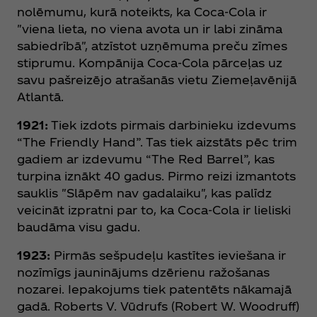
nolēmumu, kurā noteikts, ka Coca‑Cola ir
"viena lieta, no viena avota un ir labi zināma
sabiedrībā", atzīstot uzņēmuma preču zīmes
stiprumu. Kompānija Coca‑Cola pārceļas uz
savu pašreizējo atrašanās vietu Ziemeļavēnijā
Atlantā.
1921:
Tiek izdots pirmais darbinieku izdevums
“The Friendly Hand”. Tas tiek aizstāts pēc trim
gadiem ar izdevumu “The Red Barrel”, kas
turpina iznākt 40 gadus. Pirmo reizi izmantots
sauklis "Slāpēm nav gadalaiku", kas palīdz
veicināt izpratni par to, ka Coca‑Cola ir lieliski
baudāma visu gadu.
1923:
Pirmās sešpudeļu kastītes ieviešana ir
nozīmīgs jauninājums dzērienu ražošanas
nozarei. Iepakojums tiek patentēts nākamajā
gadā. Roberts V. Vūdrufs (Robert W. Woodruff)