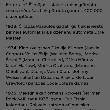
Entertain". Šī mājas izklaides rokasgrāmata
sešos mēnešos tiek pārdota gandrīz 400 000
eksemplāros.
1933:
Čikāgas Pasaules gadatirgū tiek ieviests
pirmais automātiskais dzērienu automāts Dole
Master.
1934:
Kino zvaigznes Džekija Kūpere (Jackie
Cooper), Voliss Bīrijs (Wallace Beery), Morisa
Ševaljē (Maurice Chevalier), Džīna Hārlova
(Jean Harlow), Morīna Osalivana (Maureen
O’Sullivan), Džonijs Veismūlers (Johnny
Weissmuller) un Džoanna Kravforde (Joan
Crawford) parādās Coca‑Cola reklāmās.
1935:
Mākslinieks Normans Rokvels (Norman
Rockwell) rada 1935. gada “Out Fishin'”
kalendāru. Rokvels izstrādā arī mākslas