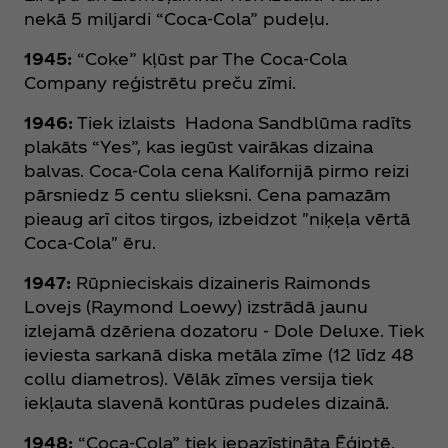
nekā 5 miljardi “Coca‑Cola” pudeļu.
1945:
“Coke” kļūst par The Coca‑Cola
Company reģistrētu preču zīmi.
1946:
Tiek izlaists Hadona Sandblūma radīts
plakāts “Yes”, kas iegūst vairākas dizaina
balvas. Coca‑Cola cena Kalifornijā pirmo reizi
pārsniedz 5 centu slieksni. Cena pamazām
pieaug arī citos tirgos, izbeidzot "niķeļa vērtā
Coca‑Cola" ēru.
1947:
Rūpnieciskais dizaineris Raimonds
Lovejs (Raymond Loewy) izstrādā jaunu
izlejamā dzēriena dozatoru - Dole Deluxe. Tiek
ieviesta sarkanā diska metāla zīme (12 līdz 48
collu diametros). Vēlāk zīmes versija tiek
iekļauta slavenā kontūras pudeles dizainā.
1948:
“Coca‑Cola” tiek iepazīstināta Ēģiptē.