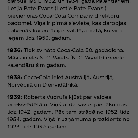
darbus 1931., 1932. un 1934. gada kalendāriem.
Letija Pate Evans (Lettie Pate Evans )
pievienojas Coca‑Cola Company direktoru
padomei. Viņa ir pirmā sieviete, kas darbojas
galvenās korporācijas valdē, amatā, ko viņa
ieņem līdz 1953. gadam.
1936:
Tiek svinēta Coca‑Cola 50. gadadiena.
Mākslinieks N. C. Vaiets (N. C. Wyeth) izveido
kalendāru šim gadam.
1938:
Coca‑Cola ieiet Austrālijā, Austrijā,
Norvēģijā un Dienvidāfrikā.
1939:
Roberts Vudrufs kļūst par valdes
priekšsēdētāju. Viņš pilda savus pienākumus
līdz 1942. gadam. Pēc tam strādā no 1952. līdz
1954. gadam. Viņš ir uzņēmuma prezidents no
1923. līdz 1939. gadam.