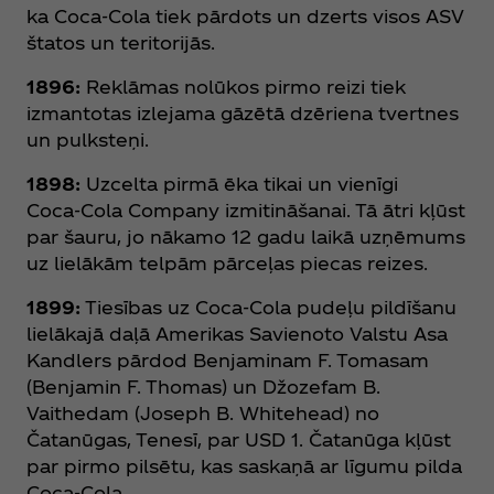
ka Coca‑Cola tiek pārdots un dzerts visos ASV
štatos un teritorijās.
1896:
Reklāmas nolūkos pirmo reizi tiek
izmantotas izlejama gāzētā dzēriena tvertnes
un pulksteņi.
1898:
Uzcelta pirmā ēka tikai un vienīgi
Coca‑Cola Company izmitināšanai. Tā ātri kļūst
par šauru, jo nākamo 12 gadu laikā uzņēmums
uz lielākām telpām pārceļas piecas reizes.
1899:
Tiesības uz Coca‑Cola pudeļu pildīšanu
lielākajā daļā Amerikas Savienoto Valstu Asa
Kandlers pārdod Benjaminam F. Tomasam
(Benjamin F. Thomas) un Džozefam B.
Vaithedam (Joseph B. Whitehead) no
Čatanūgas, Tenesī, par USD 1. Čatanūga kļūst
par pirmo pilsētu, kas saskaņā ar līgumu pilda
Coca‑Cola.