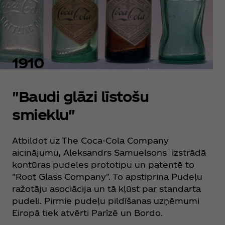
1910
"Baudi glāzi līstošu
smieklu"
Atbildot uz The Coca‑Cola Company
aicinājumu, Aleksandrs Samuelsons izstrādā
kontūras pudeles prototipu un patentē to
"Root Glass Company". To apstiprina Pudeļu
ražotāju asociācija un tā kļūst par standarta
pudeli. Pirmie pudeļu pildīšanas uzņēmumi
Eiropā tiek atvērti Parīzē un Bordo.