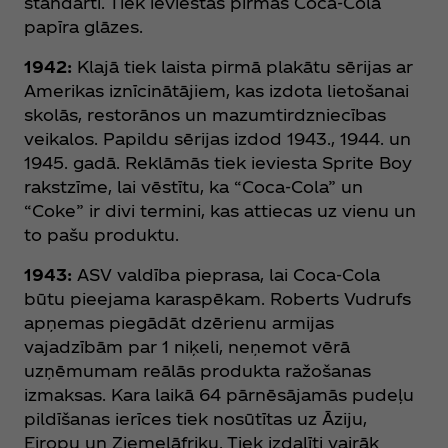
standarti. Tiek ieviestas pirmās Coca‑Cola
papīra glāzes.
1942:
Klajā tiek laista pirmā plakātu sērijas ar
Amerikas iznīcinātājiem, kas izdota lietošanai
skolās, restorānos un mazumtirdzniecības
veikalos. Papildu sērijas izdod 1943., 1944. un
1945. gadā. Reklāmās tiek ieviesta Sprite Boy
rakstzīme, lai vēstītu, ka “Coca‑Cola” un
“Coke” ir divi termini, kas attiecas uz vienu un
to pašu produktu.
1943:
ASV valdība pieprasa, lai Coca‑Cola
būtu pieejama karaspēkam. Roberts Vudrufs
apņemas piegādāt dzērienu armijas
vajadzībām par 1 niķeli, neņemot vērā
uzņēmumam reālās produkta ražošanas
izmaksas. Kara laikā 64 pārnēsājamās pudeļu
pildīšanas ierīces tiek nosūtītas uz Āziju,
Eiropu un Ziemeļāfriku. Tiek izdalīti vairāk