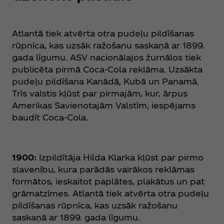
Atlantā tiek atvērta otra pudeļu pildīšanas
rūpnīca, kas uzsāk ražošanu saskaņā ar 1899.
gada līgumu. ASV nacionālajos žurnālos tiek
publicēta pirmā Coca‑Cola reklāma. Uzsākta
pudeļu pildīšana Kanādā, Kubā un Panamā.
Trīs valstis kļūst par pirmajām, kur, ārpus
Amerikas Savienotajām Valstīm, iespējams
baudīt Coca‑Cola.
1900:
Izpildītāja Hilda Klarka kļūst par pirmo
slavenību, kura parādās vairākos reklāmas
formātos, ieskaitot paplātes, plakātus un pat
grāmatzīmes. Atlantā tiek atvērta otra pudeļu
pildīšanas rūpnīca, kas uzsāk ražošanu
saskaņā ar 1899. gada līgumu.