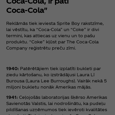
Coca‑Cola, ir pati
Coca‑Cola"
Reklāmās tiek ieviesta Sprite Boy rakstzīme,
lai vēstītu, ka “Coca‑Cola” un “Coke” ir divi
termini, kas attiecas uz vienu un to pašu
produktu. “Coke” kļūst par The Coca‑Cola
Company reģistrētu preču zīmi.
1940:
Patērētājiem tiek izplatīti bukleti par
ziedu kārtošanu, ko izstrādājusi Laura Lī
Burousa (Laura Lee Burroughs). Vairāk nekā 5
miljoni bukletu nonāk Amerikas mājās.
1941:
Ceļojošās laboratorijas šķērso Amerikas
Savienotās Valstis, lai nodrošinātu, ka pudeļu
pildīšanas uzņēmumos tiek ievēroti kvalitātes