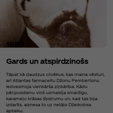
1880
Gards un atspirdzinošs
Tāpat kā daudzus cilvēkus, kas maina vēsturi,
arī Atlantas farmaceitu Džonu Pembertonu
iedvesmoja vienkārša ziņkārība. Kādu
pēcpusdienu viņš uzmaisīja smaržīgu,
karameļu krāsas šķidrumu un, kad tas bija
izdarīts, aiznesa to uz netālo Džeikobsa
aptieku.