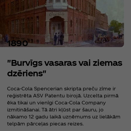
1890
"Burvīgs vasaras vai ziemas
dzēriens"
Coca‑Cola Spencerian skripta preču zīme ir
reģistrēta ASV Patentu birojā. Uzcelta pirmā
ēka tikai un vienīgi Coca‑Cola Company
izmitināšanai. Tā ātri kļūst par šauru, jo
nākamo 12 gadu laikā uzņēmums uz lielākām
telpām pārceļas piecas reizes.