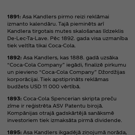
1891:
Asa Kandlers pirmo reizi reklāmai
izmanto kalendāru. Tajā pieminēts arī
Kandlera tirgotais mutes skalošanas līdzeklis
De-Lec-Ta-Lave. Pēc 1892. gada visa uzmanība
tiek veltīta tikai Coca‑Cola.
1892:
Asa Kandlers, kas 1888. gadā uzsāka
“Coca‑Cola Company” iegādi, finalizē pirkumu
un pievieno “Coca‑Cola Company” Džordžijas
korporācijai. Tiek apstiprināts reklāmas
budžets USD 11 000 vērtībā.
1893:
Coca‑Cola Spencerian skripta preču
zīme ir reģistrēta ASV Patentu birojā.
Kompānijas otrajā gadskārtējā sanāksmē
investoriem tiek izmaksāta pirmā dividende.
1895:
Asa Kandlers ikgadējā ziņojumā norāda,