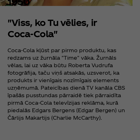
1950
"Viss, ko Tu vēlies, ir
Coca‑Cola"
Coca‑Cola kļūst par pirmo produktu, kas
redzams uz žurnāla "Time" vāka. Žurnāls
vēlas, lai uz vāka būtu Roberta Vudrufa
fotogrāfija, taču viņš atsakās, uzsverot, ka
produkts ir vienīgais nozīmīgais elements
uzņēmumā. Pateicības dienā TV kanāla CBS
īpašās pusstundas pārraidē tiek pārraidīta
pirmā Coca‑Cola televīzijas reklāma, kurā
piedalās Edgars Bergens (Edgar Bergen) un
Čārlijs Makartijs (Charlie McCarthy).