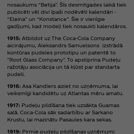
nosaukums “Betija”. Šīs desmitgades laikā tiek
publicēti vēl divi īpaši nodēvēti kalendāri -
“Eleina” un “Konstance”. Šie ir vienīgie
gadījumi, kad modeļi tiek nosaukti kalendāros.
1915:
Atbildot uz The Coca‑Cola Company
aicinājumu, Aleksandrs Samuelsons izstrādā
kontūras pudeles prototipu un patentē to
"Root Glass Company". To apstiprina Pudeļu
ražotāju asociācija un tā kļūst par standarta
pudeli.
1916:
Asa Kandlers aiziet no uzņēmuma, lai
veiksmīgi kandidētu uz Atlantas mēru amatu.
1917:
Pudeļu pildīšana tiek uzsākta Guamas
salā. Coca‑Cola sāk sadarbību ar Sarkano
Krustu, lai mazinātu Pasaules kara sekas.
1919:
Pirmie pudeļu pildīšanas uzņēmumi