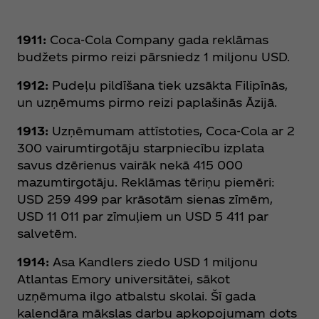
1911:
Coca‑Cola Company gada reklāmas
budžets pirmo reizi pārsniedz 1 miljonu USD.
1912:
Pudeļu pildīšana tiek uzsākta Filipīnās,
un uzņēmums pirmo reizi paplašinās Āzijā.
1913:
Uzņēmumam attīstoties, Coca‑Cola ar 2
300 vairumtirgotāju starpniecību izplata
savus dzērienus vairāk nekā 415 000
mazumtirgotāju. Reklāmas tēriņu piemēri:
USD 259 499 par krāsotām sienas zīmēm,
USD 11 011 par zīmuļiem un USD 5 411 par
salvetēm.
1914:
Asa Kandlers ziedo USD 1 miljonu
Atlantas Emory universitātei, sākot
uzņēmuma ilgo atbalstu skolai. Šī gada
kalendāra mākslas darbu apkopojumam dots