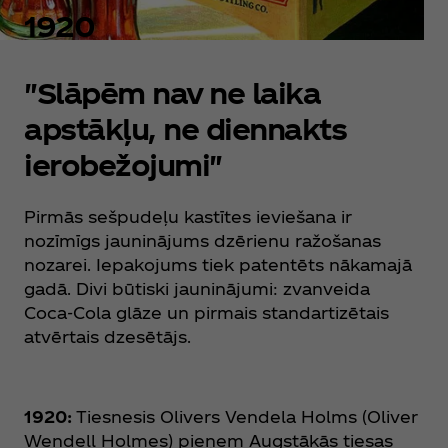
1920
"Slāpēm nav ne laika
apstākļu, ne diennakts
ierobežojumi"
Pirmās sešpudeļu kastītes ieviešana ir
nozīmīgs jauninājums dzērienu ražošanas
nozarei. Iepakojums tiek patentēts nākamajā
gadā. Divi būtiski jauninājumi: zvanveida
Coca‑Cola glāze un pirmais standartizētais
atvērtais dzesētājs.
1920:
Tiesnesis Olivers Vendela Holms (Oliver
Wendell Holmes) pieņem Augstākās tiesas