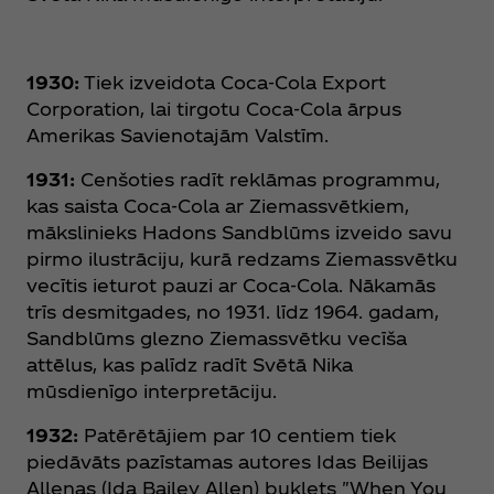
1930:
Tiek izveidota Coca‑Cola Export
Corporation, lai tirgotu Coca‑Cola ārpus
Amerikas Savienotajām Valstīm.
1931:
Cenšoties radīt reklāmas programmu,
kas saista Coca‑Cola ar Ziemassvētkiem,
mākslinieks Hadons Sandblūms izveido savu
pirmo ilustrāciju, kurā redzams Ziemassvētku
vecītis ieturot pauzi ar Coca‑Cola. Nākamās
trīs desmitgades, no 1931. līdz 1964. gadam,
Sandblūms glezno Ziemassvētku vecīša
attēlus, kas palīdz radīt Svētā Nika
mūsdienīgo interpretāciju.
1932:
Patērētājiem par 10 centiem tiek
piedāvāts pazīstamas autores Idas Beilijas
Allenas (Ida Bailey Allen) buklets "When You