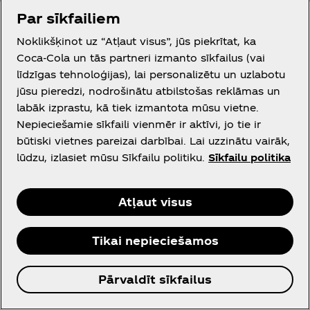
sniedza 50 gadus, sākot ar 1906. gadu.
Par sīkfailiem
1957:
Atomdzinēju zemūdenē Nautilus tiek
Noklikšķinot uz “Atļaut visus”, jūs piekrītat, ka
uzstādīta īpašs dzērienu tirdzniecības aparāts.
Coca‑Cola un tās partneri izmanto sīkfailus (vai
Tirdzniecības aprīkojumam jābūt speciāli
līdzīgas tehnoloģijas), lai personalizētu un uzlabotu
konstruētam, lai tas ietilptu caur kuģa lūku.
jūsu pieredzi, nodrošinātu atbilstošas reklāmas un
Apmēram 33% no ieņēmumiem veido
labāk izprastu, kā tiek izmantota mūsu vietne.
pārdošanas apjomi ārpus Amerikas
Nepieciešamie sīkfaili vienmēr ir aktīvi, jo tie ir
Savienotajām Valstīm.
būtiski vietnes pareizai darbībai. Lai uzzinātu vairāk,
lūdzu, izlasiet mūsu Sīkfailu politiku.
Sīkfailu politika
1958:
Coca‑Cola sponsorē paviljonu Briseles
pasaules gadatirgū. Paviljonā atrodas
funkcionējoša pudeļu pildīšanas ierīce, un tajā
Atļaut visus
ir eksponāts, kas dokumentē Coca‑Cola
biznesu visā pasaulē.
Tikai nepieciešamos
1959:
Coca‑Cola izplata 1700 pudeļu pildītāju
tīkls, kas darbojas vairāk nekā 100 valstīs.
Pārvaldīt sīkfailus