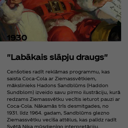
1930
"Labākais slāpju draugs"
Cenšoties radīt reklāmas programmu, kas
saista Coca‑Cola ar Ziemassvētkiem,
mākslinieks Hadons Sandblūms (Haddon
Sundblom) izveido savu pirmo ilustrāciju, kurā
redzams Ziemassvētku vecītis ieturot pauzi ar
Coca‑Cola. Nākamās trīs desmitgades, no
1931. līdz 1964. gadam, Sandblūms glezno
Ziemassvētku vecīša attēlus, kas palīdz radīt
Svētā Nika mūsdienīgo interpretāciju.