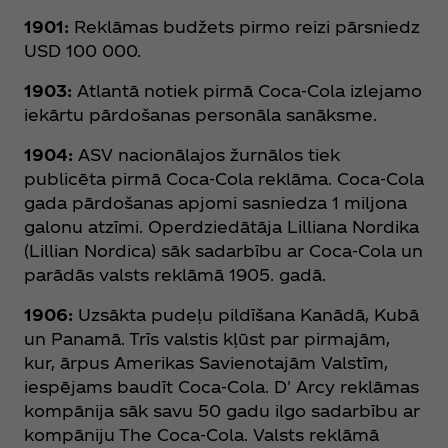
1901:
Reklāmas budžets pirmo reizi pārsniedz
USD 100 000.
1903:
Atlantā notiek pirmā Coca‑Cola izlejamo
iekārtu pārdošanas personāla sanāksme.
1904:
ASV nacionālajos žurnālos tiek
publicēta pirmā Coca‑Cola reklāma. Coca‑Cola
gada pārdošanas apjomi sasniedza 1 miljona
galonu atzīmi. Operdziedātāja Lilliana Nordika
(Lillian Nordica) sāk sadarbību ar Coca‑Cola un
parādās valsts reklāmā 1905. gadā.
1906:
Uzsākta pudeļu pildīšana Kanādā, Kubā
un Panamā. Trīs valstis kļūst par pirmajām,
kur, ārpus Amerikas Savienotajām Valstīm,
iespējams baudīt Coca‑Cola. D' Arcy reklāmas
kompānija sāk savu 50 gadu ilgo sadarbību ar
kompāniju The Coca‑Cola. Valsts reklāmā