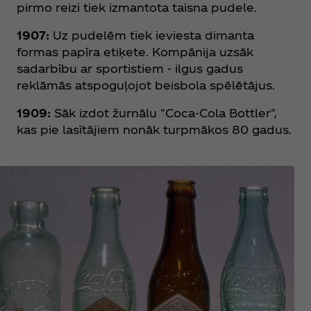
pirmo reizi tiek izmantota taisna pudele.
1907:
Uz pudelēm tiek ieviesta dimanta
formas papīra etiķete. Kompānija uzsāk
sadarbību ar sportistiem - ilgus gadus
reklāmās atspoguļojot beisbola spēlētājus.
1909:
Sāk izdot žurnālu "Coca‑Cola Bottler",
kas pie lasītājiem nonāk turpmākos 80 gadus.