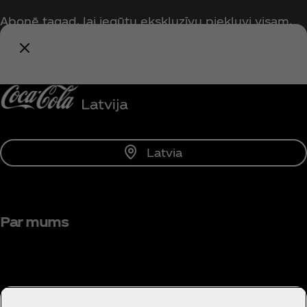
Abonē tagad, lai iegūtu ekskluzīvu piekļuvi visam,
kas saistīts ar Coca‑Cola!
Paziņot man
Latvia
Par mums