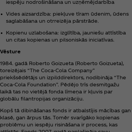
iespēju nodrošināšana un uzņēmējdarbība
Vides aizsardzība: piekļuve tīram ūdenim, ūdens
saglabāšana un otrreizēja pārstrāde.
Kopienu uzlabošana: izglītība, jauniešu attīstība
un citas kopienas un pilsoniskās iniciatīvas.
Vēsture
1984. gadā Roberto Goizueta (Roberto Goizueta),
toreizējais “The Coca‑Cola Company”
priekšsēdētājs un izpilddirektors, nodibināja “The
Coca‑Cola Foundation”. Pēdējo trīs desmitgažu
laikā tas no vietējā fonda līmeņa ir kļuvis par
globālu filantropijas organizāciju.
Kopš tā dibināšanas fonds ir atbalstījis mācības gan
klasē, gan ārpus tās. Tomēr svarīgāko kopienas
problēmu un iespēju risināšana ir process, kas
attīstās. Fonds 2007. gadā paplašināja savu