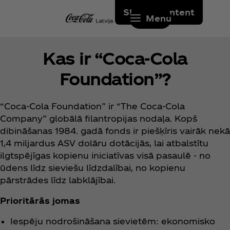
Skip to content
Menu
Kas ir “Coca‑Cola
Foundation”?
“Coca‑Cola Foundation” ir “The Coca‑Cola
Company” globālā filantropijas nodaļa. Kopš
dibināšanas 1984. gadā fonds ir piešķīris vairāk nekā
1,4 miljardus ASV dolāru dotācijās, lai atbalstītu
ilgtspējīgas kopienu iniciatīvas visā pasaulē - no
ūdens līdz sieviešu līdzdalībai, no kopienu
pārstrādes līdz labklājībai.
Prioritārās jomas
Iespēju nodrošināšana sievietēm: ekonomisko