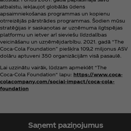
atbalstu, iekļaujot globālās ūdens
apsaimniekošanas programmas un kopienu
otrreizējās pārstrādes programmas. Šodien mūsu
stratēģijas ir saskaņotas ar uzņēmuma ilgtspējas
platformu un ietver arī sieviešu līdzdalības
veicināšanu un uzņēmējdarbību. 2021. gadā “The
Coca‑Cola Foundation” piešķīra 109,2 miljonus ASV
dolāru aptuveni 350 organizācijām visā pasaulē.
Lai uzzinātu vairāk, lūdzam apmeklēt “The
Coca‑Cola Foundation“ lapu:
https://www.coca-
colacompany.com/social-impact/coca-cola-
foundation
Saņemt paziņojumus