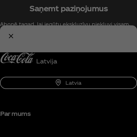
Saņemt paziņojumus
Abonē tagad, lai iegūtu ekskluzīvu piekļuvi visam,
kas saistīts ar Coca‑Cola!
Paziņot man
Latvia
Par mums