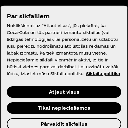
Par sīkfailiem
Vajadzīga palīdzība?
Noklikšķinot uz “Atļaut visus”, jūs piekrītat, ka
Coca‑Cola un tās partneri izmanto sīkfailus (vai
līdzīgas tehnoloģijas), lai personalizētu un uzlabotu
jūsu pieredzi, nodrošinātu atbilstošas reklāmas un
labāk izprastu, kā tiek izmantota mūsu vietne.
Juridiskā informācija
Nepieciešamie sīkfaili vienmēr ir aktīvi, jo tie ir
būtiski vietnes pareizai darbībai. Lai uzzinātu vairāk,
lūdzu, izlasiet mūsu Sīkfailu politiku.
Sīkfailu politika
Facebook
Instagram
Youtube
Atļaut visus
Tikai nepieciešamos
© 2026 The Coca‑Cola Company. Visas tiesības
Pārvaldīt sīkfailus