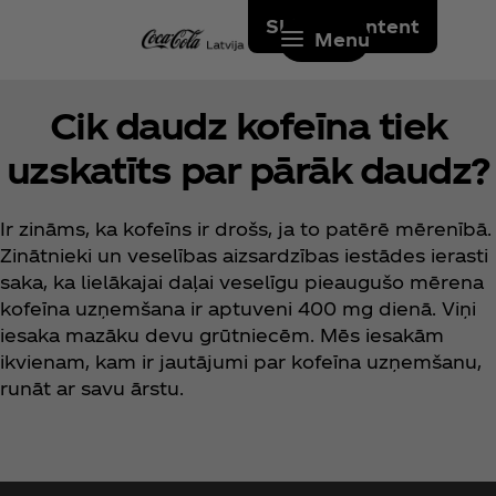
Skip to content
Menu
Cik daudz kofeīna tiek
uzskatīts par pārāk daudz?
Ir zināms, ka kofeīns ir drošs, ja to patērē mērenībā.
Zinātnieki un veselības aizsardzības iestādes ierasti
saka, ka lielākajai daļai veselīgu pieaugušo mērena
kofeīna uzņemšana ir aptuveni 400 mg dienā. Viņi
iesaka mazāku devu grūtniecēm. Mēs iesakām
ikvienam, kam ir jautājumi par kofeīna uzņemšanu,
runāt ar savu ārstu.