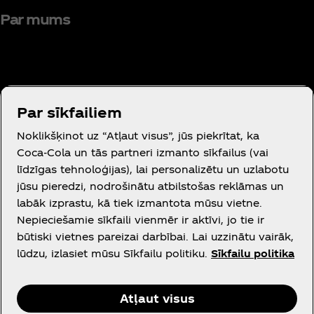
Par mums
Par sīkfailiem
Vajadzīga palīdzība?
Noklikšķinot uz “Atļaut visus”, jūs piekrītat, ka
Coca‑Cola un tās partneri izmanto sīkfailus (vai
līdzīgas tehnoloģijas), lai personalizētu un uzlabotu
jūsu pieredzi, nodrošinātu atbilstošas reklāmas un
labāk izprastu, kā tiek izmantota mūsu vietne.
Juridiskā informācija
Nepieciešamie sīkfaili vienmēr ir aktīvi, jo tie ir
būtiski vietnes pareizai darbībai. Lai uzzinātu vairāk,
lūdzu, izlasiet mūsu Sīkfailu politiku.
Sīkfailu politika
Facebook
Instagram
Youtube
Atļaut visus