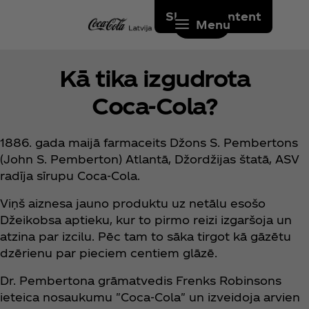
Skip to content
Menu
Kā tika izgudrota
Coca‑Cola?
1886. gada maijā farmaceits Džons S. Pembertons
(John S. Pemberton) Atlantā, Džordžijas štatā, ASV
radīja sīrupu Coca‑Cola.
Viņš aiznesa jauno produktu uz netālu esošo
Džeikobsa aptieku, kur to pirmo reizi izgaršoja un
atzina par izcilu. Pēc tam to sāka tirgot kā gāzētu
dzērienu par pieciem centiem glāzē.
Dr. Pembertona grāmatvedis Frenks Robinsons
ieteica nosaukumu "Coca‑Cola" un izveidoja arvien