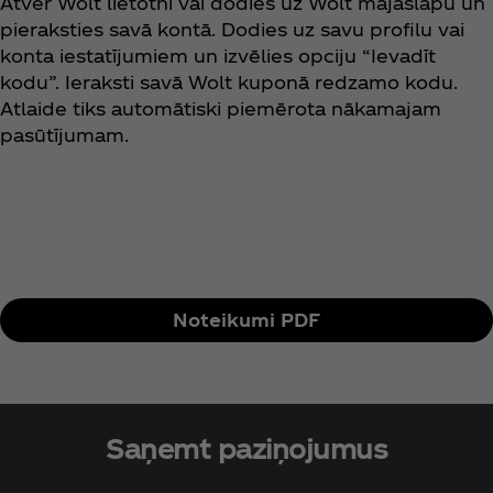
Atver Wolt lietotni vai dodies uz Wolt mājaslapu un
pieraksties savā kontā. Dodies uz savu profilu vai
konta iestatījumiem un izvēlies opciju “Ievadīt
kodu”. Ieraksti savā Wolt kuponā redzamo kodu.
Atlaide tiks automātiski piemērota nākamajam
pasūtījumam.
Noteikumi PDF
Saņemt paziņojumus