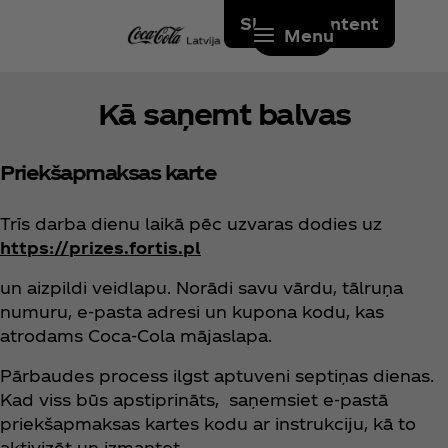
Skip to content
Menu
Kā saņemt balvas
Priekšapmaksas karte
Trīs darba dienu laikā pēc uzvaras dodies uz
https://prizes.fortis.pl
un aizpildi veidlapu. Norādi savu vārdu, tālruņa
numuru, e-pasta adresi un kupona kodu, kas
atrodams Coca‑Cola mājaslapa.
Pārbaudes process ilgst aptuveni septiņas dienas.
Kad viss būs apstiprināts, saņemsiet e-pastā
priekšapmaksas kartes kodu ar instrukciju, kā to
aktivizēt un izmantot.