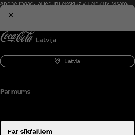
Abonē tagad, lai iegūtu ekskluzīvu piekļuvi visam,
kas saistīts ar Coca‑Cola!
Paziņot man
Latvia
Par mums
Par sīkfailiem