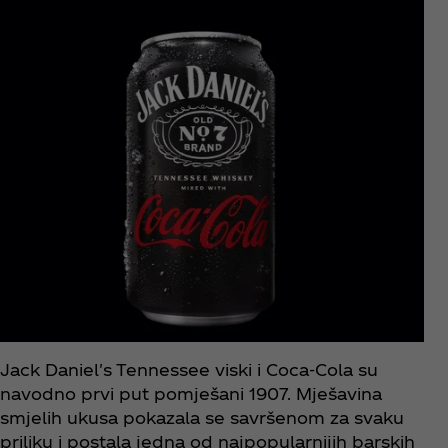
Jack Daniel's Tennessee viski i Coca‑Cola su
navodno prvi put pomješani 1907. Mješavina
smjelih ukusa pokazala se savršenom za svaku
priliku i postala jedna od najpopularnijih barskih