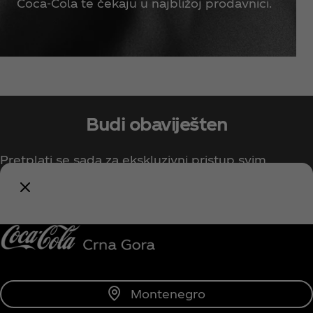
Coca‑Cola te čekaju u najbližoj prodavnici.
Budi obaviješten
Pretplati se sada za ekskluzivni pristup svim
Coca‑Cola stvarima!
Obavijesti me
Montenegro