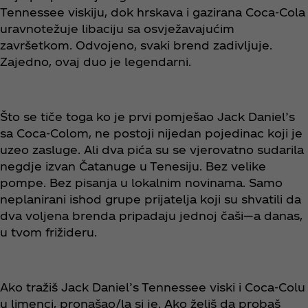
Tennessee viskiju, dok hrskava i gazirana Coca‑Cola
uravnotežuje libaciju sa osvježavajućim
završetkom. Odvojeno, svaki brend zadivljuje.
Zajedno, ovaj duo je legendarni.
Što se tiče toga ko je prvi pomješao Jack Daniel’s
sa Coca‑Colom, ne postoji nijedan pojedinac koji je
uzeo zasluge. Ali dva pića su se vjerovatno sudarila
negdje izvan Čatanuge u Tenesiju. Bez velike
pompe. Bez pisanja u lokalnim novinama. Samo
neplanirani ishod grupe prijatelja koji su shvatili da
dva voljena brenda pripadaju jednoj čaši—a danas,
u tvom frižideru.
Ako tražiš Jack Daniel’s Tennessee viski i Coca‑Colu
u limenci, pronašao/la si je. Ako želiš da probaš