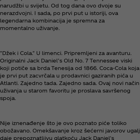
narudžbi u svijetu. Od tog dana ovo dvoje su
nerazdvojni. I sada, po prvi put u istoriji, ova
legendarna kombinacija je spremna za
momentalno uživanje.
"Džek i Cola." U limenci. Pripremljeni za avanturu.
Originalni Jack Daniel’s Old No. 7 Tennessee viski
koji potiče sa brda Tenesija od 1866. Coca‑Cola koja
je prvi put zacvrčala u prodavnici gaziranih pića u
Atlanti. Zajedno tada. Zajedno sada. Ovaj novi način
uživanja u starom favoritu je proslava savršenog
spoja.
Nije iznenađenje što je ovo poznato piće toliko
obožavano. Omekšavanje kroz šećerni javorov ugalj
daje prepoznatljivu glatkoću Jack Daniel's