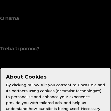
O nama
Treba ti pomoć?
Uslovi korišćenja
About Cookies
Obavještenje o zaštiti privatnosti potrošača
By clicking "Allow All" you consent to Coca-Cola and
Postavke kolačića
its partners using cookies (or similar technologies)
to personalize and enhance your experience,
Obavještenje o kolačićima
provide you with tailored ads, and help us
Izjava o dostupnosti
understand how our site is being used. Necessary