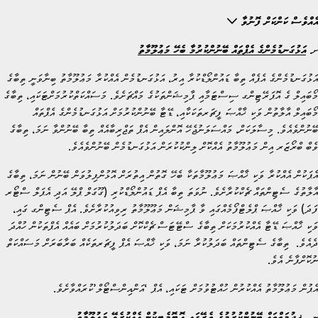
އެއްވެސް ކަންކަށް ފޮނުވާ
ށ.
އަޅުގަނޑުމެންގެ އެޕްތައް ބޭނުންކުރުމާ ބެހޭ މަޢުލޫމާތު
އަޅުގަނޑުމެންގެ އެޕެއް ތިބާ ޑައުންލޯޑްކުރާ އިރު، އަޅުގަނޑުމެން އެއްކުރާ މަޢުލޫމާތު ބިނާވަނީ ތިބާގެ
މޯބައިލް ގެ އޮޕަރޭޓިންގ ސިސްޓަމާއި ޕާމިޝަންތަކުގެ މައްޗަށެވެ. މަސައްކަތްކުރުމަށްޓަކައި، ތިބާގެ
މޯބައިލް އާލާތުން ވަކި ޚާއްޞަ ފީޗަރތަކަކާއި، ޑޭޓާ ބޭނުންކުރުމަށް އަޅުގަނޑުމެންގެ އެޕްތައް
ބޭނުންވެއެވެ. މިސާލަކަށް، މައްސަލަނުޖެހޭ އޮންލައިން އެޕް ތަޖްރިބާއެއް ތިބާ ބޭނުންވާ ނަމަ، ތިބާގެ
ވެބް ބްރޯޒަރ އިން މަޢުލޫމާތު އެއްކޮށް ލިންކުކުރަން އަޅުގަނޑުމެން ބޭނުންވެއެވެ.
އެޕަކުން އެއްކުރާ ވަކި ޚާއްޞަ މަޢުލޫމާތަކާ ބެހޭ ގޮތުން އިތުރަށް އޮޅުންފިލުވަން ބޭނުން ނަމަ، ތިބާގެ
އާލާތުގެ ސެޓިންތައް ޗެކްކުރާށެވެ. ނުވަތަ ތިބާ އެޕް ޑައުންލޯޑްކުރި (ގޫގަލް ޕްލޭ އަދި އެޕަލް ސްޓޯރ
ފަދަ) ވަކި ޚާއްޞަ ޕްލެޓްފޯމެއްގައި ވާ ޕާމިޝަން މަޢޫލޫމާތު ރިވިއުކުރާށެވެ. އެޕް ސެޓިންގ ގައި،
ވަކި ޚާއްޞަ ޑޭޓާ އެއްކުރުމަކަށް ތިބާގެ ސްޓޭޓަސް ޗެކްކޮށް ބަދަލުކުރުމަށް ބައެއް އެޕްތަކުން ހުއްދަ
ދެއެވެ. ތިބާގެ ސެޓިންތައް ބަދަލުކުރާ ނަމަ، ވަކި ޚާއްޞަ އެޕް ފީޗަރތަކެއް ބަރާބަރަށް މަސައްކަތް
ނުކޮށްފާނެ އެވެ.
އެޕުން މަޢުލޫމާތު އެއްކުރުން ހުއްޓުވުމަށް ޓަކައި، އެޕް ‘އަންއިންސްޓޯލް’ކުރައްވާށެވެ.
ނ.
ޚިދުމަތްތައް ބޭނުންކުރުމުގެ ތެރޭގައި އޮޓޮމެޓިކުން އެއްކުރެވޭ މަޢުލޫމާތު