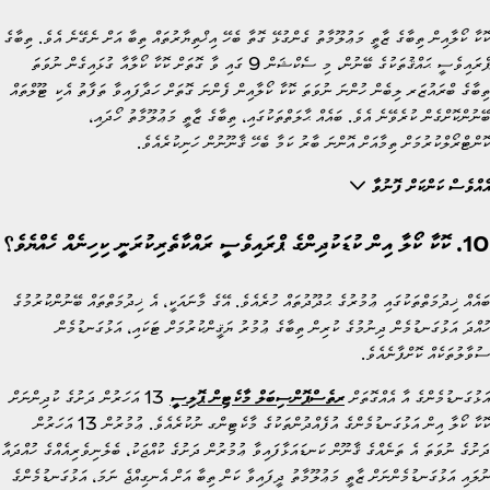
ކޮކާ ކޯލާއިން ތިބާގެ ޒާތީ މަޢުލޫމާތު ގެންގުޅޭ ގޮތާ ބެހޭ އިޚްތިޔާރުތައް ތިބާ އަށް ނެގޭނެ އެވެ. ތިބާގެ
ޕްރައިވެސީ ޙައްޤުތަކުގެ ބޭނުން، މި ސެކްޝަން 9 ގައި ވާ ގޮތަށް ކޮކާ ކޯލާއާ ގުޅައިގެން ނުވަތަ
ތިބާގެ ބްރައުޒަރ ލިބެން ހުންނަ ނުވަތަ ކޮކާ ކޯލާއިން ފެންނަ ގޮތަށް ހަދާފައިވާ ތަފާތު އެކި ޓޫލްތައް
ބޭނުންކޮށްގެން ކުރެވޭނެ އެވެ. ބައެއް ޙާލަތްތަކުގައި، ތިބާގެ ޒާތީ މަޢުލޫމާތު ހޯދައި،
ކޮންޓްރޯލްކުރުމަށް ތިމާއަށް އޮންނަ ބާރު ކަމާ ބެހޭ ޤާނޫނުން ހަނިކުރެއެވެ.
އެއްވެސް ކަންކަށް ފޮނުވާ
10. ކޮކާ ކޯލާ އިން ކުޑަކުދިންގެ ޕްރައިވެސީ ރައްކާތެރިކުރަނީ ކިހިނެއް ހެއްޔެވެ؟
ބައެއް ޚިދުމަތްތަކުގައި ޢުމުރުގެ ޙުދޫދުތައް ހުރެއެވެ. އޭގެ މާނައަކީ، އެ ޚިދުމަތްތައް ބޭނުންކުރުމުގެ
ހުއްދަ އަޅުގަނޑުމެން ދިނުމުގެ ކުރިން ތިބާގެ ޢުމުރު ޔަޤީންކުރުމަށް ޓަކައި، އަޅުގަނޑުމެން
ސުވާލުތަކެއް ކޮށްފާނެއެވެ.
އަޅުގަނޑުމެންގެ އާ އެއްގޮތަށް
ރތެސްޕޮންސިބަލް މާކެޓިން ޕޮލިސީ
13 އަހަރުން ދަށުގެ ކުދިންނަށް
ކޮކާ ކޯލާ އިން އަޅުގަނޑުމެންގެ އުފެއްދުންތަކުގެ މާކެޓިންގ ނުކުރެއެވެ. ޢުމުރުން 13 އަހަރުން
ދަށުގެ ނުވަތަ އެ ތަނެއްގެ ޤާނޫން ކަނޑައަޅާފައިވާ ޢުމުރުން ދަށުގެ ކުއްޖަކު، ބެލެނިވެރިއެއްގެ ހުއްދައާ
ނުލައި އަޅުގަނޑުމެންނަށް ޒާތީ މަޢުލޫމާތު ދީފައިވާ ކަން ތިބާ އަށް އެނގިއްޖެ ނަމަ، އަޅުގަނޑުމެންގެ