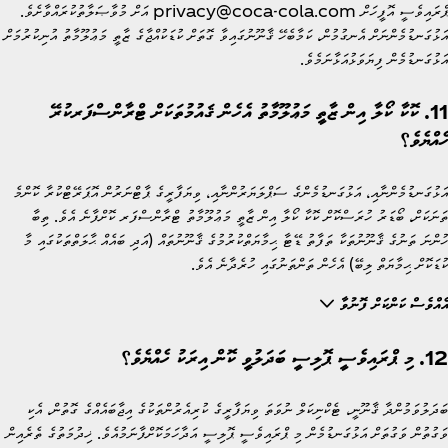
ޕްރައިވެސީ އޮފީހަށް privacy@coca-cola.com އަށް މުވާޞަލާތުކުރައްވާށެވެ.
އަޅުގަނޑުމެންނަށް އެނގުމުން، ކަމާބެހޭ ޤާނޫނުގައިވާ ގޮތަށް ކުޑަކުއްޖާގެ ޒާތީ މަޢުލޫމާތު އުނިކުރުމަށް
އަޅުގަނޑުމެން ފިޔަވަޅުއަޅާނަމެވެ.
11. ކޮކާ ކޯލާ އިން ޒާތީ މަޢުލޫމާތު އެހެން ޤައުމުތަކަށް ޓްރާންސްފަރކުރޭ
ހެއްޔެވެ؟
އަޅުގަނޑުމެންނާއި، އަޅުގަނޑުމެންގެ ސަޕްލަޔަރުންނާއި، ވިޔަފާރީގެ ޕާޓްނަރުން އޮޕަރޭޓްކުރާ ކޮންމެ
ތަނަކަށް، ބޯޑަރު ހުރަސްކޮށް ކޮކާ ކޯލާ އިން ޒާތީ މަޢުލޫމާތު ޓްރާންސްފަރ ކޮށްފާނެ އެވެ. ތިބާ
ހުންނަ ތަނުގެ ޤާނޫނުތަކާ ތަފާތު ޑޭޓާ ޙިމާޔަތްކުރުމުގެ ޤާނޫނުތައް (އަދި ބައެއް ޙާލަތްތަކުގައި މާ
ކުޑަކޮށް ޙިމާޔަތް ލިބޭ) އެހެން ތަންތަނުގައި ހުރެދާނެ އެވެ.
އެއްވެސް ކަންކަށް ފޮނުވާ
12. މި ޕްރައިވެސީ ޕޮލިސީ ބަދަލުވީ ކޮން އިރަކު ހެއްޔެވެ؟
ބަދަލުވަމުންދާ ޤާނޫނީ، ޓެކްނިކަލް ނުވަތަ ވިޔަފާރީގެ ކުރިއެރުންތަކުގެ އިޖާބައެއްގެ ގޮތުން، އެކި
ވަގުތުން ވަގުތަށް އަޅުގަނޑުމެން މި ޕްރައިވެސީ ޕޮލިސީ އަދާހަމަކޮށްފާނަމުއެވެ. ޚިދުމަތުގެ ތެރެއިން