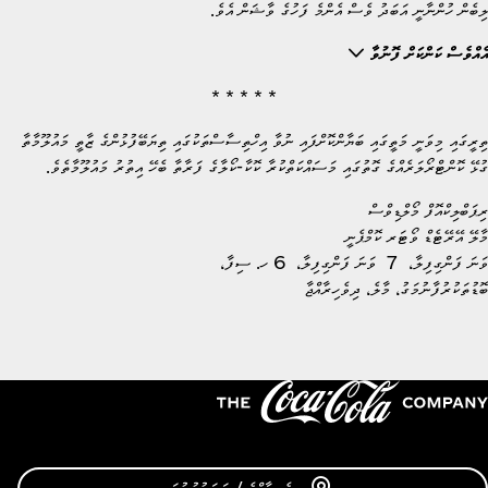
ލިބެން ހުންނާނީ އަބަދު ވެސް އެންމެ ފަހުގެ ވާޝަން އެވެ.
އެއްވެސް ކަންކަށް ފޮނުވާ
* * * * *
ތިރީގައި މިވަނީ މަތީގައި ބަޔާންކޮށްފައި ނުވާ އިހްތިސާސްތަކުގައި ތިޔަބޭފުޅުންގެ ޒާތީ މައުލޫމާތާ
ގުޅޭ ކޮންޓްރޯލަރެއްގެ ގޮތުގައި މަސައްކަތްކުރާ ކޮކާ-ކޯލާގެ ފަރާތާ ބެހޭ އިތުރު މައުލޫމާތެވެ.
ރިޕަބްލިކްއޮފް މޯލްޑިވްސް
މާލޭ އޭރޭޓެޑް ވޯޓަރ ކޮމްޕެނީ
ވަނަ ފަންގިފިލާ، 7 ވަނަ ފަންގިފިލާ، 6 ހ. ސިފާ،
ބޮޑުތަކުރުފާނުމަގު، މާލެ، ދިވެހިރާއްޖާ