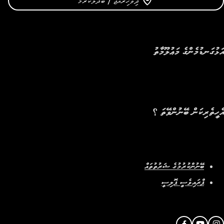
ދިވެހިރާއްޖެ / ބަދަލުކުރުމަ
އަޅުގަނޑުމެންގެ މަޢުލޫމާތު
އެހީތެރިކަން ބޭނުންވޭތަ ؟
ބޭނުންކުރުމުގެ ޝަރުތުތައް
ޕްރައިވެސީ ޕޮލިސީ