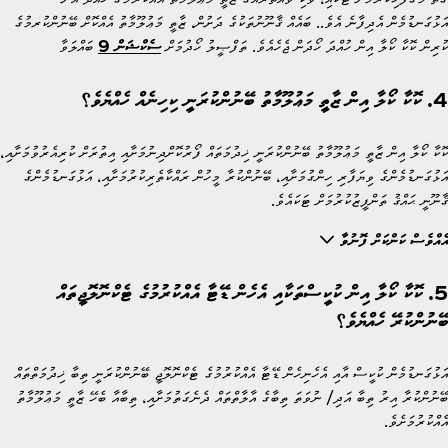
އަޅުގަނޑުމެން އެދިފާނެ އެވެ.. ބައެއް ޤާނޫނުތަކުގެ ދަށުން، ޒާތީ މަޢުލޫމާތު އެއްކޮށް ބޭނުންކުރމުގެ
ކުރިން ކޮކާ ކޯލާ އިން ހުއްދަ ހޯދަން ޖެހެއެވެ. ތަފްޞީލު ހޯދުމަށް
ސެކްޝަން 9
ބައްލަވާ
4. ކޮކާ ކޯލާ އިން ޒާތީ މަޢުލޫމާތު ބޭނުންކުރަނީ ކިހިނެއް ހެއްޔެވެ؟
ކޮކާ ކޯލާ އިން ޒާތީ މަޢުލޫމާތު ބޭނުންކުރަނީ ޚިދުމަތައް ފޯރުކޮށްދިނުމަށާއި އިތުރަށް ކުރިއެރުވުމަށާއި،
އަޅުގަނޑުމެންގެ ވިޔަފާރި ހިންގުމަށާއި، ބޭނުންކުރާ މީހުން ރައްކާތެރިކުރުމަށާއި، އަޅުގަނޑުމެންގެ
ޤާނޫނީ ޙައްޤު ތަންފީޒުކުރުމަށް ޓަކައެވެ.
އެއްވެސް ކަންކަށް ފޮނުވާ
5. ކޮކާ ކޯލާ އިން ކުކީސްތަކާއި އެހެން ޑޭޓާ އެއްކުރުމުގެ ޓެކްނޮލޮޖީތައް
ބޭނުންކުރޭ ހެއްޔެވެ؟
އަޅުގަނޑުމެން ކުކީސް އާއި އެހެނިހެން ޑޭޓާ އެއްކުރުމުގެ ޓެކްނޮލޮޖީ ބޭނުންކުރަނީ ތިބާ ޚިދުމަތްތައް
ބޭނުންކުރާ އިރު ތިބާ އަދި/ ނުވަތަ ތިބާގެ އާލާތްތައް ދެނެގަތުމަށާއި، ތިބާއާ ބެހޭ ޒާތީ މަޢުލޫމާތު
އެއްކުރުމަށެވެ.