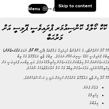
Skip to content
Menu
ކޮކާ ކޯލާގެ ކޮންސިއުމަރ ޕްރައިވެސީ ޕޮލިސީ އަށް
މަރުޙަބާ
ކޮކާ ކޯލާ ކުންފުންޏާއި، އެ ކުންފުންޏާ ގުޅިފައިވާ ފަރާތްތައް (އެކީ,
ކޮކާ ކޯލާ
ނުވަތަ
އަޅުގަނޑުމެން
)
ތިބާގެ ޕްރައިވެސީ ޙައްޤު ސީރިޔަސްކޮށް ނަގަމެވެ. ތިބާގެ ޒާތީ މަޢުލޫމާތާ އެކު ތިބާ
އަޅުގަނޑުމެންނަށް ކުރާ އިތުބާރަށް އަޅުގަނޑުމެން އިޙްތިރާމްކުރަމެވެ. އަދި ތިބާގރ ޕްރައިވަސީ އަށް
އިޙްތިރާމްކުރުމަކީ، އަޅުގަނޑުމެން ތިބާއާ އެކު ކުރާ މުޢާމަލާތްތަކުގެ ނާރެހެވެ.
ކޮކާ ކޯލާ އިން ޒާތީ މަޢުލޫމާތު ގެންގުޅުން ކުރިޔަށް ދަނީ މި އަސާސްތަކުންނެވެ.
ދެފުށް ފެނުން
އިޙްތިރާމް
އިތުބާރު