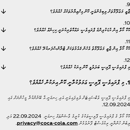
9.
ޒާތީ މަޢުލޫމާތަށް ލިބިގެންވަނީ ކޮން އިޚްތިޔާރުތަކެއް ހެއްޔެވެ؟
10.
ކޮކާ ކޯލާ އިން ކުޑަކުދިންގެ ޕްރައިވެސީ ރައްކާތެރިކުރަނީ ކިހިނެއް ހެއްޔެވެ؟
11.
ކޮކާ ކޯލާ އިން ޒާތީ މަޢުލޫމާތު އެހެން ޤައުމުތަކަށް ޓްރާންސްފަރކުރޭ ހެއްޔެވެ؟
12.
މި ޕްރައިވެސީ ޕޮލިސީ ބަދަލުވީ ކޮން އިރަކު ހެއްޔެވެ؟
1. މި ޕްރައިވެސީ ޕޮލިސީ ޢަމަލުކުރާނީ ކޮން އިރަކުން ހެއްޔެވެ؟
މި ޕްރައިވެސީ ޕޮލިސީ ވެބްސައިޓަށް ލެވިފައިވަނީ އަދި ހިނގަނީ އާ ބޭނުންކުރާ މީހުންނަށް ގައި
12.09.2024.
ކޮކާ ކޯލާ ގެ ޕްރައިވެސީ ޕޮލިސީތަކުގެ ކުރީގެ ވާޝަންތައް ހިނގަނީ 22.09.2024 އަދި
ލިބެން ހުންނާނީ ރިކުއެސްޓް ފޮނުވުމުން
privacy@coca-cola.com
.