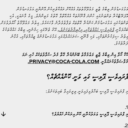
އަޅުގަނޑުމެން ތިބާގެ ޒާތީ މަޢުލޫމާތުތައް އެއްކޮށް ރައްކާތެރިކުން އޮންނާނީ އަޅުގަނޑުމެން
އޮޕަރޭޓްކުރާ ތަންތަނުގައި ހުންނަ ޤާނޫނުތަކާ އެއްގޮތްވާ ގޮތުގެ މަތިންނެވެ. މީގެ މާނައަކީ، އެކި
ތަންތަކުގައި އަޅުގަނޑުމެން ކަންކުރާ ގޮތްތައް ތަފާތުވެދާނެ ވާހަކައެވެ. އިތުރު މަޢުލޫމާތު ހޯއްދެވުމަށް
ބައްލަވާނީ
ޕްރައިވެސީ ޙައްޤުތަކާއި، އިޚްތިޔާރުތަކަށެވެ.
, އޭގެ ތެރޭގައި ހިމެނެނީ، ތިބާގެ ޙައްޤުތަކުގެ
އިތުރު ސިފަކުރުންތަކާއި، ވަކި ޤާނޫނީ ސަރަޙައްދެއްގައި އަޅުގަނޑުމެންގެ ޒިއްމާތަކާއި، ގުޅާނެ
ފަރާތެކެވެ.
ކޮކާ ކޯލާ އިން ތިބާގެ ޒާތީ މަޢުމުމާތު ބޭނުންކުރާ ގޮތާ މެދު ސުވާލުތަކެއް ހުރި ނަމަ
މުވާޞަލާތުކުރައްވާނީ
PRIVACY@COCA-COLA.COM.
ޕްރައިވެސީ ޕޮލިސީ ގައި ވަނީ ކޮންއެއްޗެއް؟
މި ޕްރައިވެސީ ޕޮލިސީ ބަހާލެވިފައިވަނީ ތިރީގައިވާ ބައިތަކަށެވެ:
1.
މި ޕްރައިވެސީ ޕޮލިސީ ޢަމަލުކުރާނީ ކޮން އިރަކުން ހެއްޔެވެ؟
2.