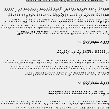
ބޭނުންކުރާ މީހުންގެ ކޮމްޕިއުޓަރތަކުންނާއި، މޯބައިލް އާލާތްތަކުން ޚިދުމަތްތަކުން އަދި ޚިދުމަތްތައް
ބޭނުންކުރުމާ ބެހޭގޮތުން ވަކި ޚާއްޞަ މަޢުލޫމާތުތަކެއް އަޅުގަނޑުމެން އޮޓޮމެޓިކުން އެއްކުރަމެވެ.
އޮޓޮމެޓިކުން އެއްކުރެވޭ ބައެއް މަޢުލޫމާތުތަކަކީ، ބައެއް ޤާނޫނުތަކުގެ ދަށުން ޒާތީ މަޢުލޫމާތެވެ. މި
މަޢުލޫމާތުތައް އޮޓޮމެޓިކުން އެއްކުރެވެނީ ކުކީސްއާއި، ޕިކްސެލްއާއި، ވެން ބީކޮންސް އާއި އެހެނިހނެން
މިފަދަ ޑޭޓާ އެއްކުރުމުގެ ޓެކްނޮލޮޖީ ބޭނުންކޮށްގެންނެވެ.
ޑޭޓާ ކޮލެކްޝަން ޓެކްނޮލޮޖީ
).
އެއްވެސް ކަންކަށް ފޮނުވާ
ރ.
އެއްކުރެވޭ މަޢޫލޫމާތު ތިން ވަނަ ފަރާތްތަކުން
އަޅުގަނޑުމެންގެ ޔޫޒަރުން އިތުރަށް ދަސްކުރުމަށާއި، ޕާސޮނަލައިޒްޑް ޔޫޒަރ އެކްސްޕީރިއަންސަށާއި،
ޚިދުމަތްތައް އިތުރު ފުރިހަމަކަމާއެކު ޕްރޮމޯޓްކޮށް ކުރިއެރުވުމަށް އަޅުގަނޑުމެން ބައެއް ފަހަރު
ބޭނުންކުރާ ތިންވަނަ ފަރާތްތަކުން ޒާތީ މަޢުލޫމާތު އަޅުގަނޑުމެންނަށް ލިބެއެވެ.
އެއްވެސް ކަންކަށް ފޮނުވާ
ބ.
ތިބާގެ ހުއްދަ އާ އެކު އެއްކުރެވޭ އެހެން މަޢުލޫމާތުތައް
ތިބާއަށް އާ ޙަރަކާތްތަކުގައި ބައިވެރިވެ، ވަކި މަޢުލޫމާތު ލިބި، ނުވަތަ އާ ފީޗަރތައް ޓެސްޓުކުރެވޭނެ
ގޮތް މަގުފަހިކުރުމަށް ޓަކައި، ވަކި ވައްތަރެއްގެ ޒާތީ މަޢުލޫމާތު އެއްކުރުމުގެ ހުއްދަ އަށް