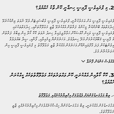
2. މި ޕްރައިވެސީ ޕޮލިސީ ހިނގާނީ ކޮން ތާކު ހެއްޔެވެ؟
ޕްރައިވެސީ ޕޮލިސީ އަށް ޢަމަލުކުރާނީ، ޕްރައިވެސީ ޕޮލިސީ ވެބްސައިޓަށް ލެވޭ ނުވަތަ ލިންކުކުރެވޭ
ޚިދުމަތްތައް ބޭނުންކުރާ މީހުންގެ ފަރާތުން އެއްކުރެވޭ ޒާތީ މަޢުލޫމާތަށާއި، ޚިދުމަތްތަކުގައި
ޕްރައިވެސީ ޕޮލިސީ ވަކިން ޚާއްޞަކޮށް ޙަވާލާދީފައިވާ ހިނދު ނުވަތަ ކޮކާ ކޯލާ އިން ތިބާގެ ފަރާތުން
އެ ޕޮލިސީ ޤަބޫލުކުރުމަށް އެދޭ ހިނދުއެވެ. އަހަރެމެންނާ އީމެއިލާއި، ފޯނާއި، ސީދާ ބައްދަލުވާ
އިވެންޓަކުން ފަދަ އޮފްލައިންކޮށް އަހަރެމެން އެއްކުރާ ޒާތީ މަޢުލޫމާތު މި ޕްރައިވެސީ ޕޮލިސީ އިން
ކަވަރުކުރާނެ އެވެ.
އެއްވެސް ކަންކަށް ފޮނުވާ
3. ކޮކާ ކޯލާއިން އެއްކުރަނީ ކޮން ވައްތަރުތަކެއް މަޢުލޫމާތުތަކެއް ކީއްކުރަން
ހެއްޔެވެ؟
ހ.
ތިބާ އަޅުގަނޑުމެންނަށް ދެއްވުމަށް އިޚްތިޔާރުކުރެއްވި މަޢުލޫމާތު
އަޅުގަނޑުމެން އެއްކުރަނީ، ތިބާ އަޅުގަނޑުމެންނާ ޙިއްޞާކުރެއްވުމަށް އިޚްތިޔާރުކުރެއްވި ޒާތީ
މަޢުލޫމާތެވެ.