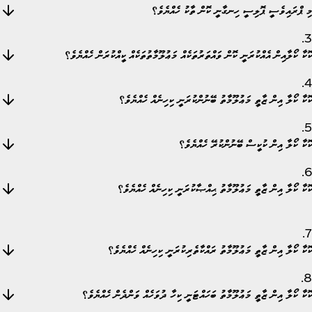
މި ޕްރައިވެސީ ޕޮލިސީ ހިނގާނީ ކޮން ތާކު ހެއްޔެވެ؟
3.
ކޮކާ ކޯލާއިން އެއްކުރަނީ ކޮން ވައްތަރުތަކެއް މަޢުލޫމާތުތަކެއް ކީއްކުރަން ހެއްޔެވެ؟
4.
ކޮކާ ކޯލާ އިން ޒާތީ މަޢުލޫމާތު ބޭނުންކުރަނީ ކިހިނެއް ހެއްޔެވެ؟
5.
ކޮކާ ކޯލާ އިން ކުކީސް ބޭނުންކުރޭ ހެއްޔެވެ؟
6.
ކޮކާ ކޯލާ އިން ޒާތީ މަޢުލޫމާތު ޙިއްޞާކުރަނީ ކިހިނެއް ހެއްޔެވެ؟
7.
ކޮކާ ކޯލާ އިން ޒާތީ މަޢުލޫމާތު ރައްކާތެރިކުރަނީ ކިހިނެއް ހެއްޔެވެ؟
8.
ކޮކާ ކޯލާ އިން ޒާތީ މަޢުލޫމާތު ބަހައްޓަނީ ކިހާ ދުވަހެއް ވަންދެން ހެއްޔެވެ؟