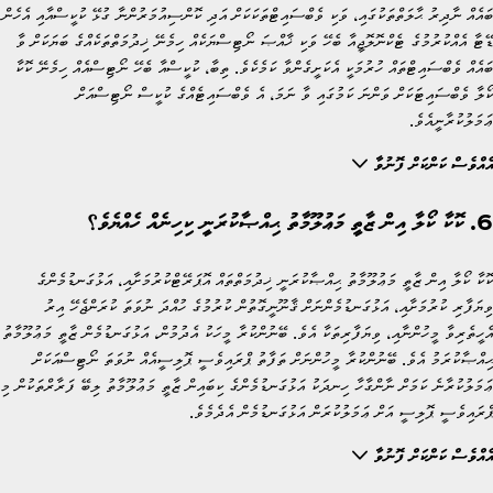
ބައެއް ނާދިރު ޙާލަތްތަކުގައި، ވަކި ވެބްސައިޓްތަކަކަށް އަދި ކޮންސިއުމަރުންނާ ގުޅޭ ކުކީސްއާއި އެހެން
ޑޭޓާ އެއްކުރުމުގެ ޓެކްނޮލޮޖީއާ ބެހޭ ވަކި ޚާއްޞަ ނޯޓިސްޔަކެއް ހިމެނޭ ޚިދުމަތްތަކެއްގެ ބަޔަކަށް ވާ
ބައެއް ވެބްސައިޓްތައް ހުރުމަކީ އެކަށީގެންވާ ކަމެކެވެ. ތިބާ، ކުކީސްއާ ބެހޭ ނޯޓިސްއެއް ހިމެނޭ ކޮކާ
ކޯލާ ވެބްސައިޓަކަށް ވަންނަ ކަމުގައި ވާ ނަމަ، އެ ވެބްސައިޓެއްގެ ކުކީސް ނޯޓިސްއަށް
ޢަމަލުކުރާނީއެވެ.
އެއްވެސް ކަންކަށް ފޮނުވާ
6. ކޮކާ ކޯލާ އިން ޒާތީ މަޢުލޫމާތު ޙިއްޞާކުރަނީ ކިހިނެއް ހެއްޔެވެ؟
ކޮކާ ކޯލާ އިން ޒާތީ މަޢުލޫމާތު ޙިއްޞާކުރަނީ ޚިދުމަތްތައް އޮޕަރޭޓްކުރުމަށާއި، އަޅުގަނޑުމެންގެ
ވިޔަފާރި ކުރުމަށާއި، އަޅުގަނޑުމެންނަށް ޤާނޫނީގޮތުން ކުރުމުގެ ހުއްދަ ނުވަތަ ކުރަންޖެހޭ އިރު
އެހީތެރިވާ މީހުންނާއި، ވިޔަފާރިތަކާ އެވެ. ބޭނުންކުރާ މީހަކު އެދުމުން، އަޅުގަނޑުމެން ޒާތީ މަޢުލޫމާތު
ޙިއްޞާކުރަމު އެވެ. ބޭނުންކުރާ މީހުންނަށް ތަފާތު ޕްރައިވެސީ ޕޮލިސީއެއް ނުވަތަ ނޯޓިސްއަކަށް
ޢަމަލުކުރާނެ ކަމަށް ނާންގާހާ ހިނދަކު އަޅުގަނޑުމެންގެ ކިބައިން ޒާތީ މަޢުލޫމާތު ލިބޭ ފަރާރްތަކުން މި
ޕްރައިވެސީ ޕޮލިސީ އަށް ޢަމަލުކުރަން އަޅުގަނޑުމެން އެދެމެވެ.
އެއްވެސް ކަންކަށް ފޮނުވާ