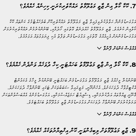
7. ކޮކާ ކޯލާ އިން ޒާތީ މަޢުލޫމާތު ރައްކާތެރިކުރަނީ ކިހިނެއް ހެއްޔެވެ؟
އަޅުގަނޑުމެންނާ ޙަވާލުކުރެވިފައިވާ ޒާތީ މަޢުލޫމާތު ރައްކާތެރިކޮށް ބެލެހެއްޓުމުގެ ކަންތައް ކޮކާ
ކޯލާއިން ކުރެއެވެ. ޒާތީ މަޢުލޫމާތު ހުއްދަނެތް ގޮތުގައި ހޯދުމާއި، ބޭނުންކުރުމުން ރައްކާތެރިކުރުމަށް
އަޅުގަނޑުމެންނަށް އެހީއެއްގެ ގޮތުގައި އަޅުގަނޑުމެން ތަފާތު އެކި ފިޔަވަޅުތައް އަޅަމުއެވެ.
އެއްވެސް ކަންކަށް ފޮނުވާ
8. ކޮކާ ކޯލާ އިން ޒާތީ މަޢުލޫމާތު ބަހައްޓަނީ ކިހާ ދުވަހެއް ވަންދެން ހެއްޔެވެ؟
ބޭނުންކުރާ މީހެއްގެ ޒާތީ މަޢުލޫމާތު އަޅުގަނޑުމެން ބަހައްޓަނީ ބޭނުންކުރާ މީހާގެ އެކައުންޓް
އެކްޓިވްވާހާ ދުވަހަކަށެވެ. އެހެންނޫނީ، މަތީގައިވާ ސަބަބުތަކަށް ޓަކައި ބޭނުންވާހާ ދުވަހަކަށެވެ.
ޤާނޫނީ ޒިއްމާތައް އަދާކުރުމަށާއި، ޑިސްޕިއުޓް ހަމަޖެއްސުމަށާއި، އަޅުގަނޑުމެންގެ އެއްބަސްވުންތަކަށް
ޢަމަލުކުރުމަށް ބޭނުންވާހާ ދުވަހަކަށް އަޅުގަނޑުމެން ޒާތީ މަޢުލޫމާތު ބަހައްޓަމެވެ.
އެއްވެސް ކަންކަށް ފޮނުވާ
9. ޒާތީ މަޢުލޫމާތަށް ލިބިގެންވަނީ ކޮން އިޚްތިޔާރުތަކެއް ހެއްޔެވެ؟