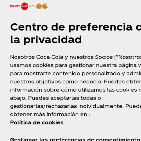
¡La tapa dorada ya tiene a
ganadores!
Centro de preferencia 
la privacidad
Descubre quienes fueron las personas afortuna
llevaron premios exclusivos de la Selección Naci
Nosotros Coca-Cola y nuestros Socios (“Nosotro
usamos cookies para gestionar nuestra página 
para mostrarte contenido personalizado y admin
nuestros objetivos como negocio. Puedes obte
información sobre cómo utilizamos las cookies
abajo. Puedes aceptarlas todas o
gestionarlas/rechazarlas individualmente. Pued
obtener más información en :
Política de cookies
Gestionar las preferencias de consentimiento