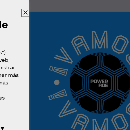
 sus
de
das que se
onal.
s”)
web,
istrar
ner más
 más
es
 ▼