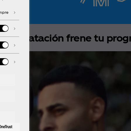
empre
eshidratación frene tu prog