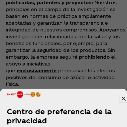
publicadas, patentes y proyectos:
Nuestros
principios en el campo de la investigación se
basan en normas de práctica ampliamente
aceptadas y garantizan la transparencia e
integridad de nuestros compromisos. Apoyamos
investigaciones relacionadas con la salud y los
beneficios funcionales, por ejemplo, para
garantizar la seguridad de los productos. Sin
embargo, la empresa seguirá
prohibiendo
el
apoyo a iniciativas
que
exclusivamente
promuevan los efectos
positivos del consumo de azúcar o actividad
física.
Ver más
Centro de preferencia de la
privacidad