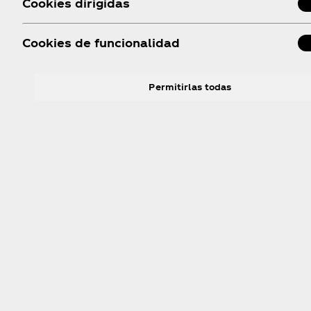
Cookies dirigidas
Cookies de funcionalidad
Permitirlas todas
Sobre nosotros
¿Necesitas ayud
Confirmar mis preferencias
Nuestra Compañía
Mapa del sitio
Sala de Prensa
Contáctanos
Rechazarlas todas
Nuestra Historia
Trabaja con nosotros
Preguntas Frecuentes
#EsFake