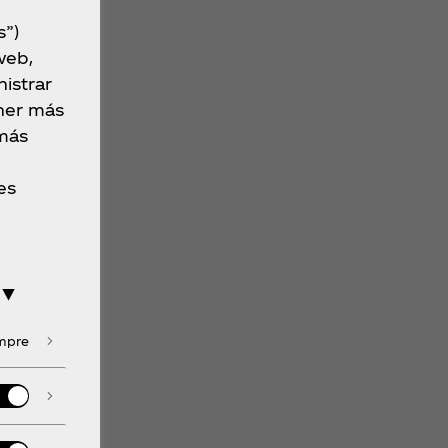
s”)
web,
istrar
ner más
 más
es
 ▼
empre