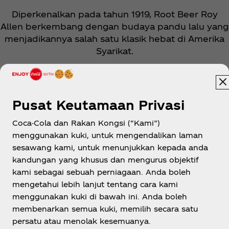
Diperkenalkan pada tahun 1919, Root Beer Roy
Allen berkembang dengan budaya pandu lalu yang
menjadikannya salah satu klasik hebat di Amerika
Syarikat.
Pusat Keutamaan Privasi
Coca-Cola dan Rakan Kongsi (“Kami”)
menggunakan kuki, untuk mengendalikan laman
Malaysia
sesawang kami, untuk menunjukkan kepada anda
kandungan yang khusus dan mengurus objektif
kami sebagai sebuah perniagaan. Anda boleh
mengetahui lebih lanjut tentang cara kami
Tentang Kami
menggunakan kuki di bawah ini. Anda boleh
membenarkan semua kuki, memilih secara satu
persatu atau menolak kesemuanya.