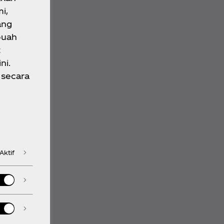
i,
ang
buah
t
ni.
 secara
Aktif