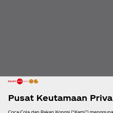
Pusat Keutamaan Priva
Coca-Cola dan Rakan Kongsi (“Kami”) menggun