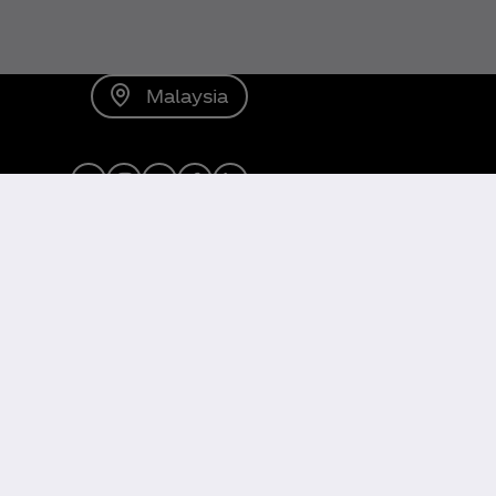
Malaysia
X
Instagram
Youtube
Facebook
LinkedIn