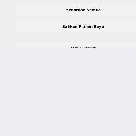
Benarkan Semua
Sahkan Pilihan Saya
Tolak Semua
Tentang Kami
Perlukan Bantua
Syarikat Kami
Soalan Lazim
Pusat Media
Peta laman
Sejarah
Hubungi kami
Kerjaya