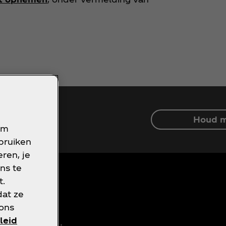
Houd m
om
ebruiken
ren, je
ns te
t.
dat ze
 ons
oorwaarden
leid