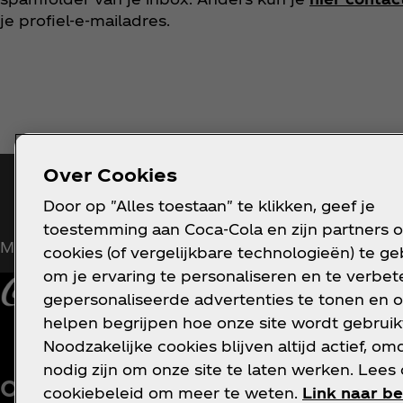
je profiel-e-mailadres.
Over Cookies
Blijf op de hoogte
Door op "Alles toestaan" te klikken, geef je
toestemming aan Coca‑Cola en zijn partners 
Meld je nu aan voor exclusieve toegang!
cookies (of vergelijkbare technologieën) te g
om je ervaring te personaliseren en te verbete
gepersonaliseerde advertenties te tonen en o
helpen begrijpen hoe onze site wordt gebruik
Noodzakelijke cookies blijven altijd actief, om
nodig zijn om onze site te laten werken. Lees
V
Over ons
Hulp nodig?
cookiebeleid om meer te weten.
Link naar be