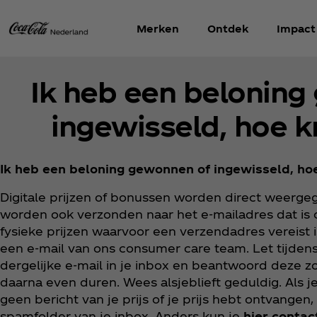
Merken
Ontdek
Impact
Ik heb een beloning
ingewisseld, hoe kr
Ik heb een beloning gewonnen of ingewisseld, hoe 
Digitale prijzen of bonussen worden direct weerge
worden ook verzonden naar het e-mailadres dat is o
fysieke prijzen waarvoor een verzendadres vereist 
een e-mail van ons consumer care team. Let tijdens
dergelijke e-mail in je inbox en beantwoord deze z
daarna even duren. Wees alsjeblieft geduldig. Als j
geen bericht van je prijs of je prijs hebt ontvangen
spamfolder van je inbox. Anders kun je
hier conta