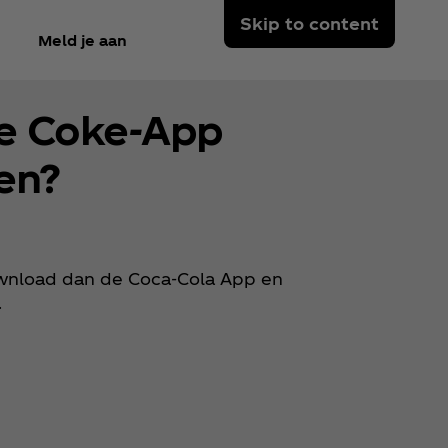
Skip to content
Meld je aan
e Coke-App
en?
download dan de Coca‑Cola App en
.