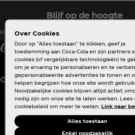
Blijf op de hoogte
Meld je nu aan voor exclusieve toegang!
Over Cookies
Door op "Alles toestaan" te klikken, geef je
toestemming aan Coca‑Cola en zijn partners 
cookies (of vergelijkbare technologieën) te g
om je ervaring te personaliseren en te verbete
V
gepersonaliseerde advertenties te tonen en o
Over ons
Hulp nodig?
helpen begrijpen hoe onze site wordt gebruik
P
Noodzakelijke cookies blijven altijd actief, om
c
Ons bedrijf
FAQ
nodig zijn om onze site te laten werken. Lees
C
cookiebeleid om meer te weten.
Link naar be
Nieuws
Sitemap
Geschiedenis
Contact
C
Alles toestaan
Carrière
T
Enkel noodzakelijk