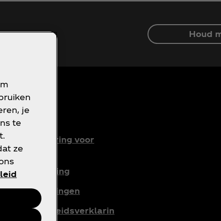
Houd m
om
ebruiken
ren, je
oorwaarden
ns te
t.
rivacyverklaring voor
dat ze
onsumenten
 ons
ookieverklaring
leid
ookie-instellingen
oegankelijkheidsverklarin