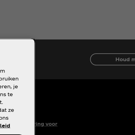
Houd m
om
ebruiken
ren, je
ns te
t.
dat ze
oorwaarden
 ons
rivacyverklaring voor
leid
onsumenten