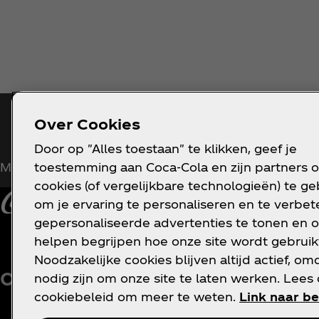
Blijf op de hoogte
Over Cookies
Door op "Alles toestaan" te klikken, geef je
toestemming aan Coca‑Cola en zijn partners 
Meld je nu aan voor exclusieve toegang!
cookies (of vergelijkbare technologieën) te g
om je ervaring te personaliseren en te verbete
gepersonaliseerde advertenties te tonen en o
helpen begrijpen hoe onze site wordt gebruik
Noodzakelijke cookies blijven altijd actief, om
V
Over ons
Hulp nodig?
nodig zijn om onze site te laten werken. Lees
P
cookiebeleid om meer te weten.
Link naar be
c