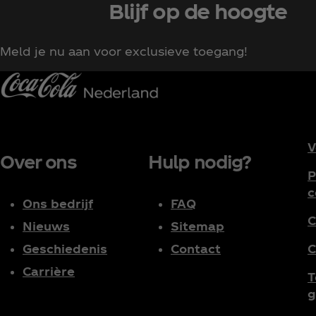
Blijf op de hoogte
Meld je nu aan voor exclusieve toegang!
V
Over ons
Hulp nodig?
P
c
Ons bedrijf
FAQ
C
Nieuws
Sitemap
Geschiedenis
Contact
C
Carrière
T
g