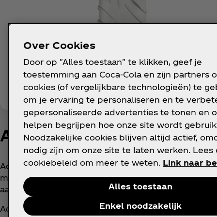
Over Cookies
Door op "Alles toestaan" te klikken, geef je
toestemming aan Coca‑Cola en zijn partners 
cookies (of vergelijkbare technologieën) te g
om je ervaring te personaliseren en te verbete
gepersonaliseerde advertenties te tonen en o
helpen begrijpen hoe onze site wordt gebruik
Aquarius Orange
Noodzakelijke cookies blijven altijd actief, om
nodig zijn om onze site te laten werken. Lees
cookiebeleid om meer te weten.
Link naar be
Aquarius Orange is een verkwikkende dorstlesser
met een lekker frisse sinaasappelsmaak en
Alles toestaan
aangevuld met minerale zouten​.
Enkel noodzakelijk
Aquarius. Dagelijkse hydratatie.