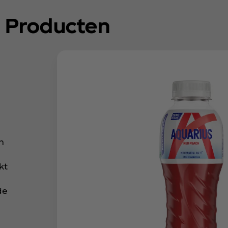
Producten
n
kt
de