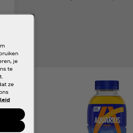
om
ebruiken
ren, je
ns te
t.
dat ze
 ons
leid