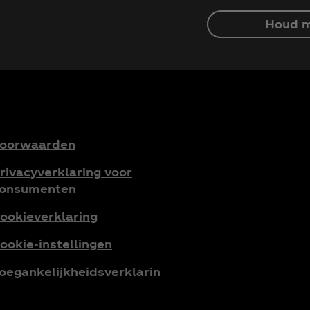
Houd m
oorwaarden
rivacyverklaring voor
onsumenten
ookieverklaring
ookie-instellingen
oegankelijkheidsverklarin