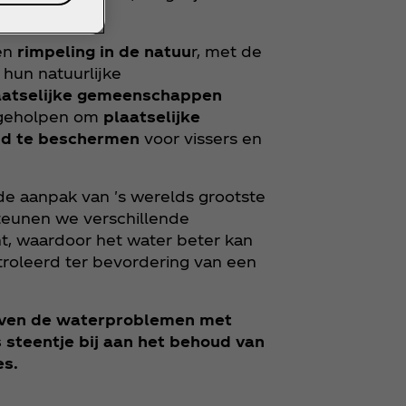
en
rimpeling in de natuu
r, met de
hun natuurlijke
aatselijke gemeenschappen
n geholpen om
plaatselijke
ud te beschermen
voor vissers en
de aanpak van 's werelds grootste
teunen we verschillende
, waardoor het water beter kan
oleerd ter bevordering van een
jven de waterproblemen met
steentje bij aan het behoud van
es.