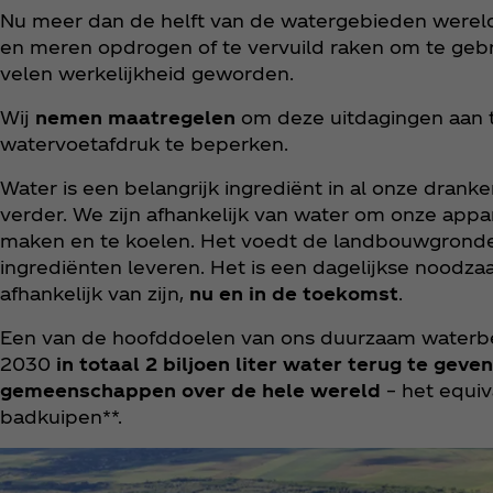
Nu meer dan de helft van de watergebieden wereld
en meren opdrogen of te vervuild raken om te gebr
velen werkelijkheid geworden.
Wij
nemen maatregelen
om deze uitdagingen aan 
watervoetafdruk te beperken.
Water is een belangrijk ingrediënt in al onze drank
verder. We zijn afhankelijk van water om onze appa
maken en te koelen. Het voedt de landbouwgronden
ingrediënten leveren. Het is een dagelijkse nood
afhankelijk van zijn,
nu en in de toekomst
.
Een van de hoofddoelen van ons duurzaam waterbe
2030
in totaal 2 biljoen liter water terug te geve
gemeenschappen over de hele wereld
– het equiv
badkuipen**.