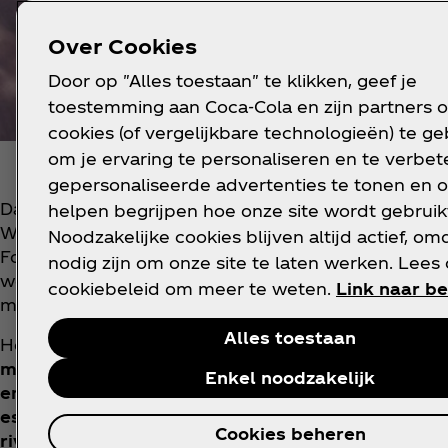
Over Cookies
Door op "Alles toestaan" te klikken, geef je
toestemming aan Coca‑Cola en zijn partners 
cookies (of vergelijkbare technologieën) te g
om je ervaring te personaliseren en te verbete
gepersonaliseerde advertenties te tonen en o
Dat doen we onder meer via The Living Danube, ee
helpen begrijpen hoe onze site wordt gebruik
Wildlife Fund (WWF-CEE) en de ICPDR*** opgericht
Noodzakelijke cookies blijven altijd actief, om
Foundation**** De rivier de Donau is een essentiële
nodig zijn om onze site te laten werken. Lees
werelds meest internationale stroomgebied, gedee
cookiebeleid om meer te weten.
Link naar be
miljoen mensen.
Alles toestaan
Het partnerschap heeft de afgelopen tien jaar ge
meer dan 4800 Olympische zwembaden vol water 
Enkel noodzakelijk
en gemeenschappen. Ook heeft het maar liefst 7
essentiële watergebieden, rivieren en uiterwaard
Cookies beheren
rivier
hersteld op 11 plaatsen in Oostenrijk, Hongarije