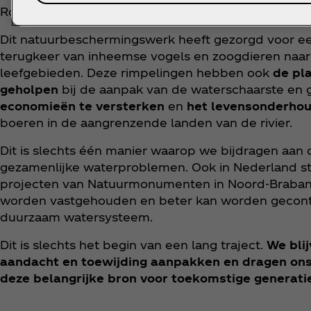
Roemenië.
Dit natuurbeschermingswerk heeft gezorgd voor e
terugkeer van inheemse vogels en zoogdieren naar 
leefgebieden. Deze rimpelingen hebben ook
de pl
geholpen
bij de aanpak van de waterschaarste e
economieën te versterken
en
het levensonderho
boeren in de aangrenzende landen van de rivier.
Dit is slechts één manier waarop we bijdragen aan 
gezamenlijke waterproblemen. Ook in Nederland s
projecten van Natuurmonumenten in Noord-Brabant
worden vastgehouden en beter kan worden gecontr
duurzaam watersysteem.
Dit is slechts het begin van een lang traject.
We bli
aandacht en toewijding aanpakken en dragen ons 
deze belangrijke bron voor toekomstige generati