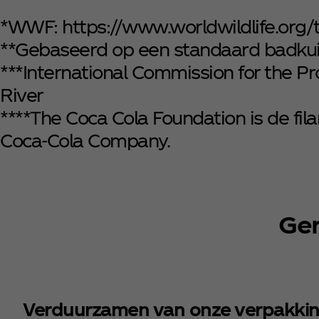
*WWF: https://www.worldwildlife.org/t
**Gebaseerd op een standaard badkuip
***International Commission for the P
River
****The Coca Cola Foundation is de fil
Coca‑Cola Company.
Ger
Verduurzamen van onze verpakki