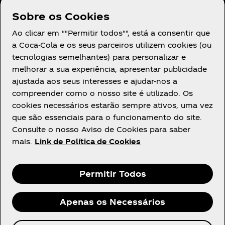
Aviso de Privacidade
Sobre os Cookies
para Consumidores
Ao clicar em ""Permitir todos"", está a consentir que
Definições de cookies
a Coca-Cola e os seus parceiros utilizem cookies (ou
Aviso de Cookies
tecnologias semelhantes) para personalizar e
Declaração de
melhorar a sua experiência, apresentar publicidade
Acessibilidade
ajustada aos seus interesses e ajudar-nos a
compreender como o nosso site é utilizado. Os
cookies necessários estarão sempre ativos, uma vez
que são essenciais para o funcionamento do site.
Consulte o nosso Aviso de Cookies para saber
mais.
Link de Política de Cookies
Facebook
Youtube
Instagram
Permitir Todos
Apenas os Necessários