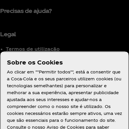
Precisas de ajuda?
Legal
Termos de utilização
Aviso de Privacidade
Sobre os Cookies
para Consumidores
Ao clicar em ""Permitir todos"", está a consentir que
Definições de cookies
a Coca-Cola e os seus parceiros utilizem cookies (ou
Aviso de Cookies
tecnologias semelhantes) para personalizar e
Declaração de
melhorar a sua experiência, apresentar publicidade
Acessibilidade
ajustada aos seus interesses e ajudar-nos a
compreender como o nosso site é utilizado. Os
cookies necessários estarão sempre ativos, uma vez
que são essenciais para o funcionamento do site.
Consulte o nosso Aviso de Cookies para saber