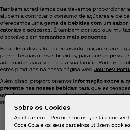
Também acreditamos que devemos proporcionar alt
ajudem a controlar o consumo de açúcares e de cal
oferecemos uma
gama de bebidas com um sabor 
calorias e açúcares
. É também por isso que muita
disponíveis em
tamanhos mais pequenos
.
Para além disso, fornecemos informação sobre a qu
presentes nas nossas bebidas, para que as pessoa
adequadas para si e para a sua família. Pode encon
estes produtos na nossa página web
Journey Port
Além disso, proporcionamos
informação sobre a q
presente nas nossas bebidas
para que as pessoas
adaptam a si e para a sua família. Por esta razão é
informação no rótulo das mesmas.
Sobre os Cookies
Ao clicar em ""Permitir todos"", está a consent
Coca-Cola e os seus parceiros utilizem cookies