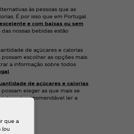
ernativas às pessoas que as
orias. É por isso que em Portugal
excelente e com baixas ou sem
s das nossas bebidas estão
antidade de açúcares e calorias
s possam escolher as opções mais
trar a informação sobre todos
ugal
uantidade de açúcares e calorias
 possam eleger as que mais se
 totalmente recomendável ler a
ir que a
 (ou