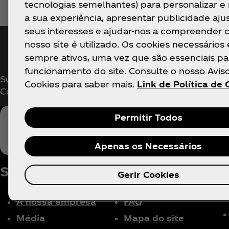
tecnologias semelhantes) para personalizar e
a sua experiência, apresentar publicidade aju
seus interesses e ajudar-nos a compreender
nosso site é utilizado. Os cookies necessários
Fica a par das novidade
sempre ativos, uma vez que são essenciais pa
funcionamento do site. Consulte o nosso Avis
Subscreve agora para ter acesso exclusivo a tudo 
Cookies para saber mais.
Link de Política de 
Coca‑Cola!
Permitir Todos
Apenas os Necessários
L
Sobre nós
Precisas de ajuda?
Gerir Cookies
A nossa empresa
FAQ
Média
Mapa do site