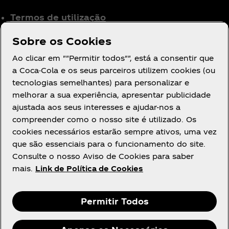
Termos de utilização
Aviso de Privacidade
Sobre os Cookies
para Consumidores
Ao clicar em ""Permitir todos"", está a consentir que
Definições de cookies
a Coca-Cola e os seus parceiros utilizem cookies (ou
Aviso de Cookies
tecnologias semelhantes) para personalizar e
Declaração de
melhorar a sua experiência, apresentar publicidade
Acessibilidade
ajustada aos seus interesses e ajudar-nos a
compreender como o nosso site é utilizado. Os
cookies necessários estarão sempre ativos, uma vez
que são essenciais para o funcionamento do site.
Consulte o nosso Aviso de Cookies para saber
mais.
Link de Política de Cookies
Facebook
Youtube
Instagram
Permitir Todos