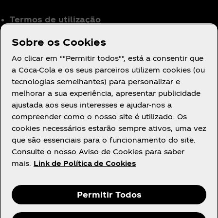
Termos de utilização
Aviso de Privacidade
Sobre os Cookies
para Consumidores
Ao clicar em ""Permitir todos"", está a consentir que
Definições de cookies
a Coca-Cola e os seus parceiros utilizem cookies (ou
Aviso de Cookies
tecnologias semelhantes) para personalizar e
Declaração de
melhorar a sua experiência, apresentar publicidade
Acessibilidade
ajustada aos seus interesses e ajudar-nos a
compreender como o nosso site é utilizado. Os
cookies necessários estarão sempre ativos, uma vez
que são essenciais para o funcionamento do site.
Consulte o nosso Aviso de Cookies para saber
mais.
Link de Política de Cookies
Facebook
Youtube
Instagram
Permitir Todos