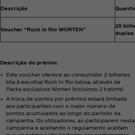
Descrição
Quanti
25 bilh
Voucher “Rock in Rio WORTEN”
duplos
Descrição do prémio:
Este voucher oferece ao consumidor 2 bilhetes
(dia à escolha) Rock In Rio lisboa, através de
Packs exclusivos Worten (incluindo 2 t-shirts)
A troca de pontos por prémios estará limitada
aos participantes com o maior número de
pontos acumulados ao longo do período da
campanha. Os utilizadores, ao participarem nesta
campanha e aceitando o regulamento aceitam
que os prémios são limitados aos participantes