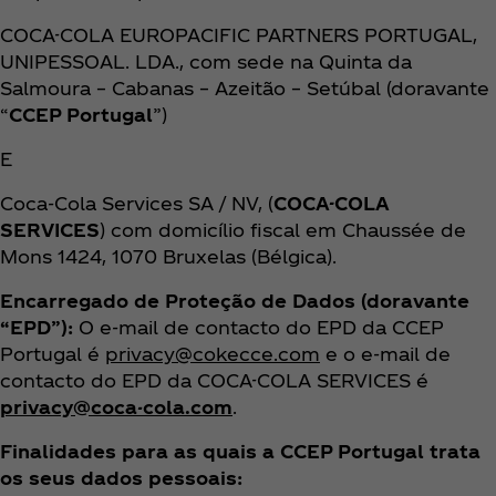
COCA-COLA EUROPACIFIC PARTNERS PORTUGAL,
UNIPESSOAL. LDA., com sede na Quinta da
Salmoura – Cabanas – Azeitão – Setúbal (doravante
“
CCEP Portugal
”)
E
Coca‑Cola Services SA / NV, (
COCA-COLA
SERVICES
) com domicílio fiscal em Chaussée de
Mons 1424, 1070 Bruxelas (Bélgica).
Encarregado de Proteção de Dados (doravante
“EPD”):
O e-mail de contacto do EPD da CCEP
Portugal é
privacy@cokecce.com
e o e-mail de
contacto do EPD da COCA-COLA SERVICES é
privacy@coca-cola.com
.
Finalidades para as quais a CCEP Portugal trata
os seus dados pessoais: