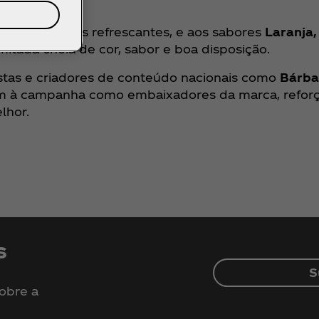
s experiências refrescantes, e aos sabores
Laranja,
imitada cheia de cor, sabor e boa disposição.
stas e criadores de conteúdo nacionais como
Bárba
m à campanha como embaixadores da marca, reforç
lhor.
s
S
sobre a