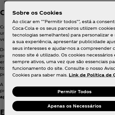
Campanha de comunicação multi
Sobre os Cookies
Ao clicar em ""Permitir todos"", está a consent
Com criatividade da OpenX by WPP e planificação
Coca-Cola e os seus parceiros utilizem cookies
uma forte presença multimeios: TV, plataformas digi
tecnologias semelhantes) para personalizar e
verão.
a sua experiência, apresentar publicidade aju
seus interesses e ajudar-nos a compreender
Durante os meses de junho e julho, a marca leva a
nosso site é utilizado. Os cookies necessários
percorrerá mais de
35 praias em 9 cidades
, do Po
sempre ativos, uma vez que são essenciais pa
emblemáticas como Matosinhos, Espinho, Costa da C
total, serão distribuídos
milhares de produtos Fan
funcionamento do site. Consulte o nosso Avis
personalizada.
Cookies para saber mais.
Link de Política de 
A campanha integrada incluirá também ativações d
proporcionar experiências inesperadas e interativa
Permitir Todos
apetece
.
Apenas os Necessários
Edição limitada e embaixadores