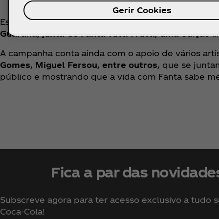
Gerir Cookies
Este verão, Fanta continua a surpreender com nova
Guaraná, junta-se Fanta Tutti Frutti, uma
edição l
A campanha conta ainda com o apoio de vários arti
Gomes, Miguel Fersou, entre outros,
que se junta
público e mostrando que a vida com Fanta sabe me
Fica a par das novidade
Subscreve agora para ter acesso exclusivo a tudo 
Coca‑Cola!