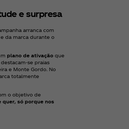
ude e surpresa
 campanha arranca com
ade da marca durante o
 um
plano de ativação
que
, destacam-se praias
eira e Monte Gordo. No
arca totalmente
om o objetivo de
e quer, só porque nos