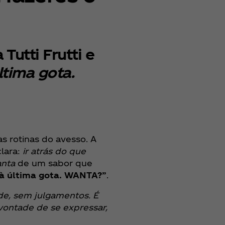
utti Frutti e
ltima gota.
s rotinas do avesso. A
lara:
ir atrás do que
anta
de um sabor que
 à última gota. WANTA?”
.
de, sem julgamentos. É
vontade de se expressar,