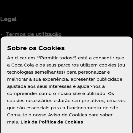
Legal
Termos de utilização
Aviso de Privacidade
Sobre os Cookies
para Consumidores
Ao clicar em ""Permitir todos"", está a consentir que
Definições de cookies
a Coca-Cola e os seus parceiros utilizem cookies (ou
Aviso de Cookies
tecnologias semelhantes) para personalizar e
Declaração de
melhorar a sua experiência, apresentar publicidade
Acessibilidade
ajustada aos seus interesses e ajudar-nos a
compreender como o nosso site é utilizado. Os
cookies necessários estarão sempre ativos, uma vez
que são essenciais para o funcionamento do site.
Consulte o nosso Aviso de Cookies para saber
mais.
Link de Política de Cookies
Facebook
Youtube
Instagram