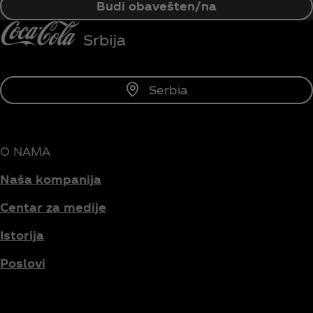
Budi obavešten/na
Serbia
O NAMA
Naša kompanija
Centar za medije
Istorija
Poslovi