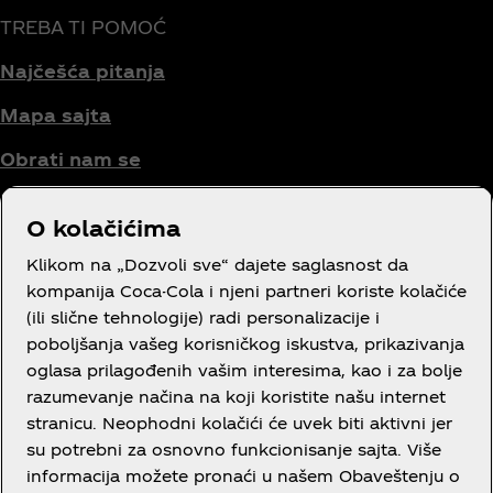
TREBA TI POMOĆ
Najčešća pitanja
Mapa sajta
Obrati nam se
O kolačićima
Uslovi korišćenja
Klikom na „Dozvoli sve“ dajete saglasnost da
kompanija Coca-Cola i njeni partneri koriste kolačiće
Obaveštenje o privatnosti potrošača
(ili slične tehnologije) radi personalizacije i
poboljšanja vašeg korisničkog iskustva, prikazivanja
Podešavanja kolačića
oglasa prilagođenih vašim interesima, kao i za bolje
Obaveštenje o kolačićima
razumevanje načina na koji koristite našu internet
stranicu. Neophodni kolačići će uvek biti aktivni jer
Izjava o dostupnosti
su potrebni za osnovno funkcionisanje sajta. Više
informacija možete pronaći u našem Obaveštenju o