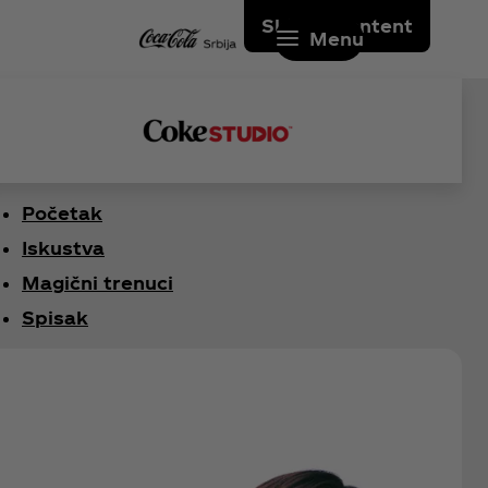
Skip to content
Menu
Početak
Iskustva
Magični trenuci
Spisak