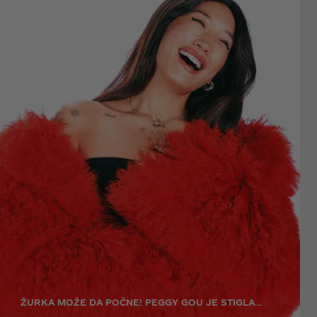
ŽURKA MOŽE DA POČNE! PEGGY GOU JE STIGLA…