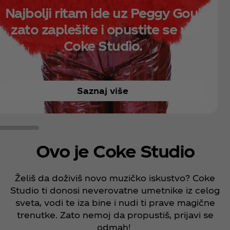
Najbolji ritam ide uz Peggy Gou,
zato zaplešite i opustite se uz
Coke Studio.
Saznaj više
Ovo je Coke Studio
Želiš da doživiš novo muzičko iskustvo? Coke
Studio ti donosi neverovatne umetnike iz celog
sveta, vodi te iza bine i nudi ti prave magične
trenutke. Zato nemoj da propustiš, prijavi se
odmah!