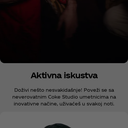
COKE STUDIO 2024
Aktivna iskustva
EXPERIENCES
Doživi nešto nesvakidašnje! Poveži se sa
neverovatnim Coke Studio umetnicima na
inovativne načine, uživaćeš u svakoj noti.