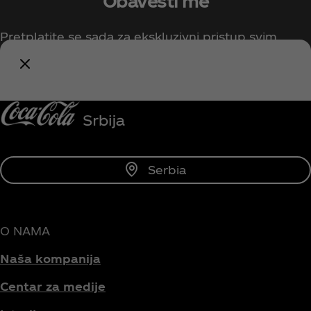
Obavesti me
Pretplatite se sada za ekskluzivni pristup svim
Coca‑Cola sadržajima!
Budi obavešten/na
Serbia
O NAMA
Naša kompanija
Centar za medije