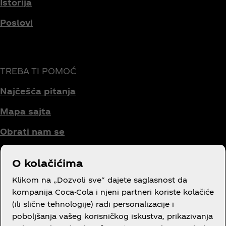
Istorija
Poslovi
TREBA TI POMOĆ
Najčešća pitanja
Mapa sajta
Obrati nam se
O kolačićima
Uslovi korišćenja
Klikom na „Dozvoli sve“ dajete saglasnost da
kompanija Coca-Cola i njeni partneri koriste kolačiće
Obaveštenje o privatnosti potrošača
(ili slične tehnologije) radi personalizacije i
poboljšanja vašeg korisničkog iskustva, prikazivanja
Podešavanja kolačića