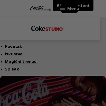
Skip to content
Menu
Početak
Iskustva
Magični trenuci
Spisak