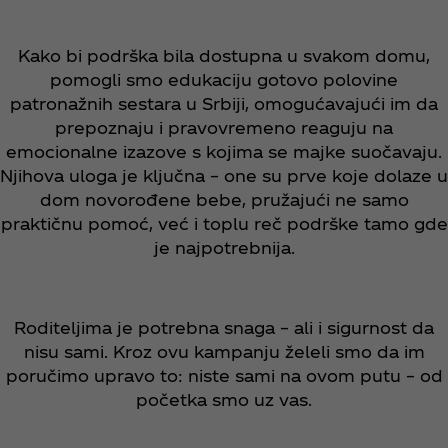
Kako bi podrška bila dostupna u svakom domu,
pomogli smo edukaciju gotovo polovine
patronažnih sestara u Srbiji, omogućavajući im da
prepoznaju i pravovremeno reaguju na
emocionalne izazove s kojima se majke suočavaju.
Njihova uloga je ključna – one su prve koje dolaze u
dom novorođene bebe, pružajući ne samo
praktičnu pomoć, već i toplu reč podrške tamo gde
je najpotrebnija.
Roditeljima je potrebna snaga – ali i sigurnost da
nisu sami. Kroz ovu kampanju želeli smo da im
poručimo upravo to: niste sami na ovom putu – od
početka smo uz vas.