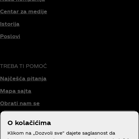
Centar za medije
Istorija
Poslovi
TREBA TI POMOĆ
Najčešća pitanja
Mapa sajta
Obrati nam se
O kolačićima
Uslovi korišćenja
Klikom na „Dozvoli sve“ dajete saglasnost da