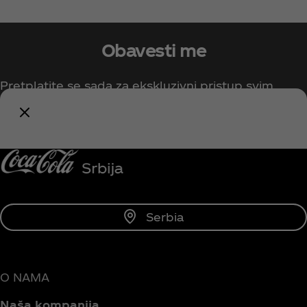
Obavesti me
Pretplatite se sada za ekskluzivni pristup svim
Coca‑Cola sadržajima!
Budi obavešten/na
Serbia
O NAMA
Naša kompanija