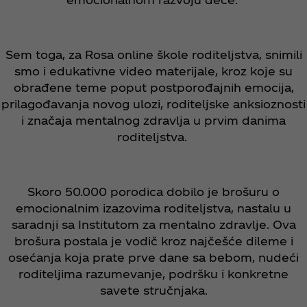
Sem toga, za Rosa online škole roditeljstva, snimili
smo i edukativne video materijale, kroz koje su
obrađene teme poput postporođajnih emocija,
prilagođavanja novog ulozi, roditeljske anksioznosti
i značaja mentalnog zdravlja u prvim danima
roditeljstva.
Skoro 50.000 porodica dobilo je brošuru o
emocionalnim izazovima roditeljstva, nastalu u
saradnji sa Institutom za mentalno zdravlje. Ova
brošura postala je vodič kroz najčešće dileme i
osećanja koja prate prve dane sa bebom, nudeći
roditeljima razumevanje, podršku i konkretne
savete stručnjaka.