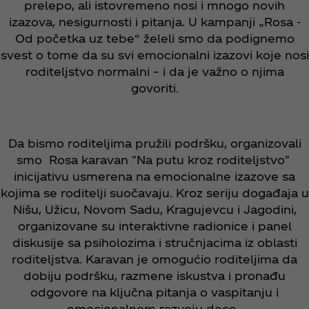
prelepo, ali istovremeno nosi i mnogo novih
izazova, nesigurnosti i pitanja. U kampanji „Rosa -
Od početka uz tebe“ želeli smo da podignemo
svest o tome da su svi emocionalni izazovi koje nosi
roditeljstvo normalni – i da je važno o njima
govoriti.
Da bismo roditeljima pružili podršku, organizovali
smo Rosa karavan "Na putu kroz roditeljstvo"
inicijativu usmerena na emocionalne izazove sa
kojima se roditelji suočavaju. Kroz seriju događaja u
Nišu, Užicu, Novom Sadu, Kragujevcu i Jagodini,
organizovane su interaktivne radionice i panel
diskusije sa psiholozima i stručnjacima iz oblasti
roditeljstva. Karavan je omogućio roditeljima da
dobiju podršku, razmene iskustva i pronađu
odgovore na ključna pitanja o vaspitanju i
emocionalnom razvoju dece.