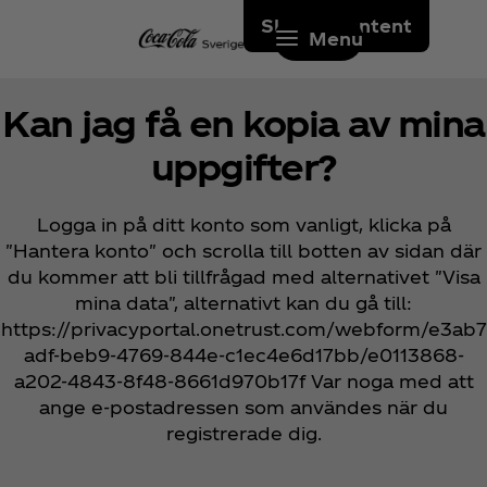
Skip to content
Menu
Kan jag få en kopia av mina
uppgifter?
Logga in på ditt konto som vanligt, klicka på
"Hantera konto" och scrolla till botten av sidan där
du kommer att bli tillfrågad med alternativet "Visa
mina data", alternativt kan du gå till:
https://privacyportal.onetrust.com/webform/e3ab7
adf-beb9-4769-844e-c1ec4e6d17bb/e0113868-
a202-4843-8f48-8661d970b17f Var noga med att
ange e-postadressen som användes när du
registrerade dig.