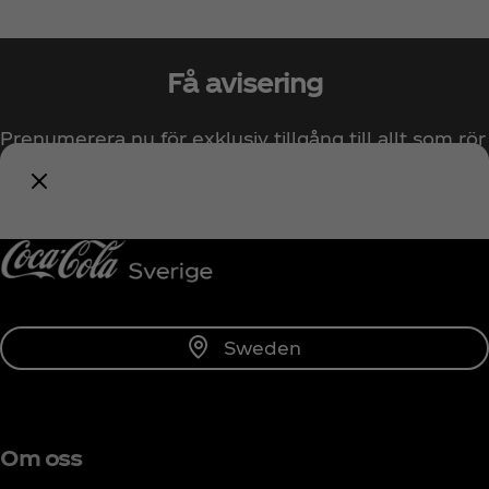
Få avisering
Prenumerera nu för exklusiv tillgång till allt som rör
Coca‑Cola!
Prenumerera
Sweden
Om oss