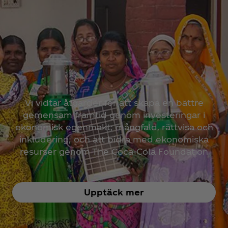
Vi vidtar åtgärder för att skapa en bättre
gemensam framtid genom investeringar i
ekonomisk egenmakt; mångfald, rättvisa och
inkludering; och att bidra med ekonomiska
resurser genom The Coca‑Cola Foundation
Upptäck mer