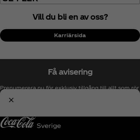
Vill du bli en av oss?
Karriärsida
Få avisering
Prenumerera nu för exklusiv tillgång till allt som rör
Coca‑Cola!
Prenumerera