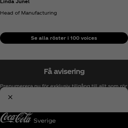
Linda Junel
Head of Manufacturing
Se alla röster i 100 voices
Få avisering
Prenumerera nu för exklusiv tillgång till allt som rör
Coca‑Cola!
Prenumerera