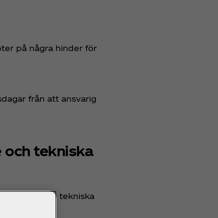
ter på några hinder för
dagar från att ansvarig
 och tekniska
 med följande tekniska