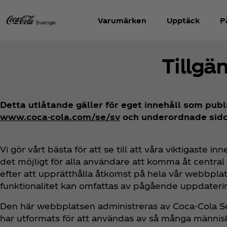
Varumärken
Upptäck
P
Tillgä
Detta utlåtande gäller för eget innehåll som pub
www.coca-cola.com/se/sv
och underordnade sido
Vi gör vårt bästa för att se till att våra viktigaste in
det möjligt för alla användare att komma åt central 
efter att upprätthålla åtkomst på hela vår webbplats
funktionalitet kan omfattas av pågående uppdaterin
Den här webbplatsen administreras av Coca‑Cola Ser
har utformats för att användas av så många människ