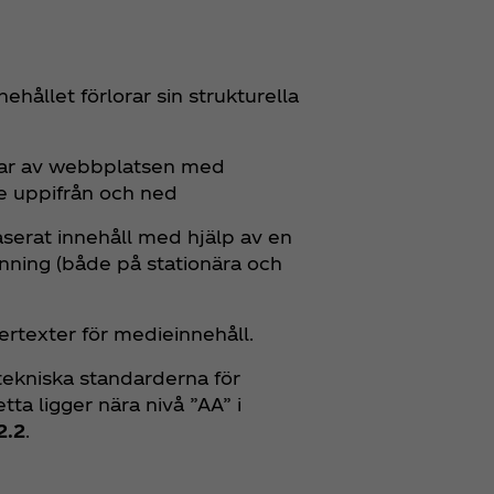
ållet förlorar sin strukturella
lar av webbplatsen med
e uppifrån och ned
erat innehåll med hjälp av en
ning (både på stationära och
rtexter för medieinnehåll.
tekniska standarderna för
etta ligger nära nivå ”AA” i
2.2
.