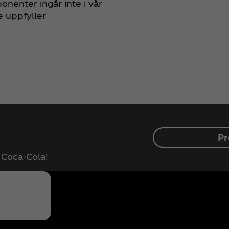
ter ingår inte i vår
e uppfyller
Pr
r Coca‑Cola!