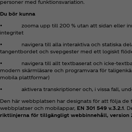
personer med funktionsvariation.
Du bör kunna
• zooma upp till 200 % utan att sidan eller inneh
integritet
• navigera till alla interaktiva och statiska de
tangentbordet och svepgester med ett logiskt flöd
• navigera till allt textbaserat och icke-textbas
modern skärmläsare och programvara för taligenkän
mobila plattformar)
• aktivera transkriptioner och, i vissa fall, unde
Den här webbplatsen har designats för att följa de 
webbplatser och mobilappar,
EN 301 549 v.3.2.1
. D
riktlinjerna för tillgängligt webbinnehåll, version 