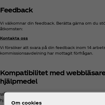
Feedback
Vi välkomnar din feedback. Berätta gärna om du stö
åtkomsten:
Kontakta oss
Vi försöker att svara på din feedback inom 14 arbets
kommissionsavdelning har mottagit förfrågan.
Kompatibilitet med webbläsare
hjälpmedel
Webbplatsen har utformats för att vara kompatibel
hjälpmedel:
Om cookies