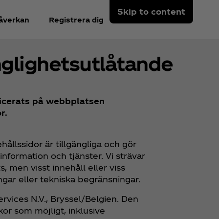
Skip to content
åverkan
Registrera dig
nglighetsutlåtande
licerats på webbplatsen
r.
nehållssidor är tillgängliga och gör
information och tjänster. Vi strävar
, men visst innehåll eller viss
gar eller tekniska begränsningar.
vices N.V., Bryssel/Belgien. Den
or som möjligt, inklusive