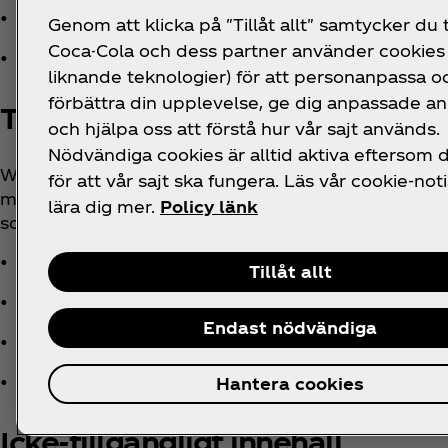
• Den senaste versionen av webbläsarna Mozilla
Genom att klicka på "Tillåt allt" samtycker du ti
Coca-Cola och dess partner använder cookies 
• i kombination med de senaste versionerna 
liknande teknologier) för att personanpassa o
förbättra din upplevelse, ge dig anpassade a
Tekniska specifikationer
och hjälpa oss att förstå hur vår sajt används.
Nödvändiga cookies är alltid aktiva eftersom
Webbplatsers tillgänglighet är beroende av följande 
för att vår sajt ska fungera. Läs vår cookie-noti
med ovannämnda kombination av webbläsare och te
lära dig mer.
Policy länk
som installerats på din dator:
• HTML
Tillåt allt
• WAI-ARIA
Endast nödvändiga
• CSS
• JavaScript
Hantera cookies
Icke-tillgängligt innehåll